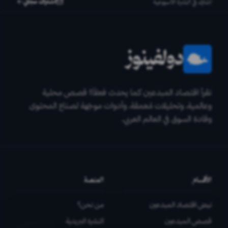
اشتراك مجاني
اشترك في النشرة الأسبوعية
دولفينوز
نقرأ اقتصاد المبدعين كما يحدث فعلاً!! قصص محلية
وعالمية، وتحليلات مٌعمقة، وأدوات موجّهة لصناع المحتوى
وقادة السوق في العالم العربي.
الأقسام
المنصة
نبض اقتصاد المبدعين
من نحن؟
قصص المبدعين
النشرة البريدية