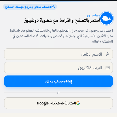
مقالات وتقارير
تواصل معنا
الاشتراك مجاني وضروري لإكمال التصفّح
أعلن مع دولفينوز
دولفينوز
استمر بالتصفح والقراءة مع عضوية دولفينوز
الأسئلة الشائعة
رشّح قصة
احصل على وصول غير محدود إلى المحتوى العام والتحليلات المفتوحة، واستقبل
نشرة الاثنين الأسبوعية التي تجمع أهم قصص وتحليلات اقتصاد المبدعين في
المنطقة والعالم.
قانوني
تابعنا
سياسة الخصوصية
شروط الاستخدام
editorial@dolphinuz.com
الشفافية والأمان
إنشاء حساب مجاني
أو
© 2015–
2026
دولفينوز · جميع الحقوق محفوظة
المتابعة باستخدام Google
من دبي 🌴❤️