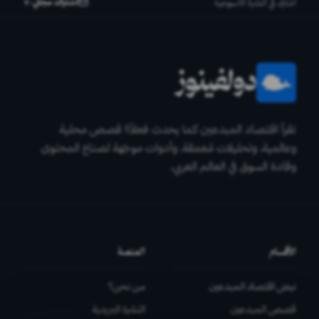
اشتراك مجاني
اشترك في النشرة الأسبوعية
دولفينوز
نقرأ اقتصاد المبدعين كما يحدث فعلاً!! قصص محلية
وعالمية، وتحليلات مٌعمقة، وأدوات موجّهة لصناع المحتوى
وقادة السوق في العالم العربي.
الأقسام
المنصة
نبض اقتصاد المبدعين
من نحن؟
قصص المبدعين
النشرة البريدية