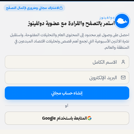
مقالات وتقارير
تواصل معنا
الاشتراك مجاني وضروري لإكمال التصفّح
أعلن مع دولفينوز
دولفينوز
استمر بالتصفح والقراءة مع عضوية دولفينوز
الأسئلة الشائعة
رشّح قصة
احصل على وصول غير محدود إلى المحتوى العام والتحليلات المفتوحة، واستقبل
نشرة الاثنين الأسبوعية التي تجمع أهم قصص وتحليلات اقتصاد المبدعين في
المنطقة والعالم.
قانوني
تابعنا
سياسة الخصوصية
شروط الاستخدام
editorial@dolphinuz.com
الشفافية والأمان
إنشاء حساب مجاني
أو
© 2015–
2026
دولفينوز · جميع الحقوق محفوظة
المتابعة باستخدام Google
من دبي 🌴❤️