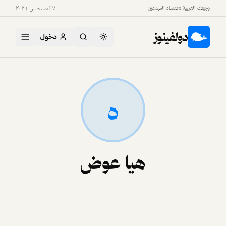
وجهتك العربية لاقتصاد المبدعين
٧ أغسطس ٢٠٢٦
دولفينوز
دخول
ه
هيا عوض