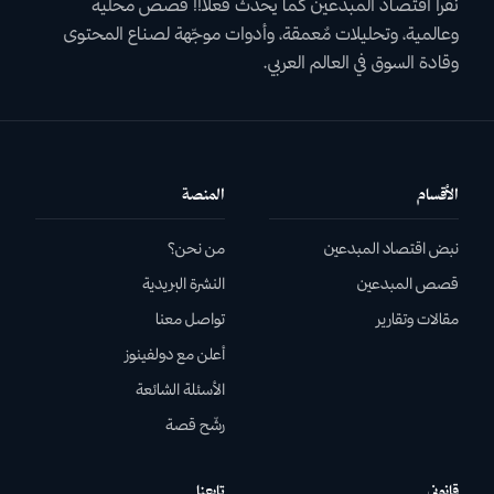
نقرأ اقتصاد المبدعين كما يحدث فعلاً!! قصص محلية
وعالمية، وتحليلات مٌعمقة، وأدوات موجّهة لصناع المحتوى
وقادة السوق في العالم العربي.
الأقسام
المنصة
نبض اقتصاد المبدعين
من نحن؟
قصص المبدعين
النشرة البريدية
مقالات وتقارير
تواصل معنا
أعلن مع دولفينوز
الأسئلة الشائعة
رشّح قصة
قانوني
تابعنا