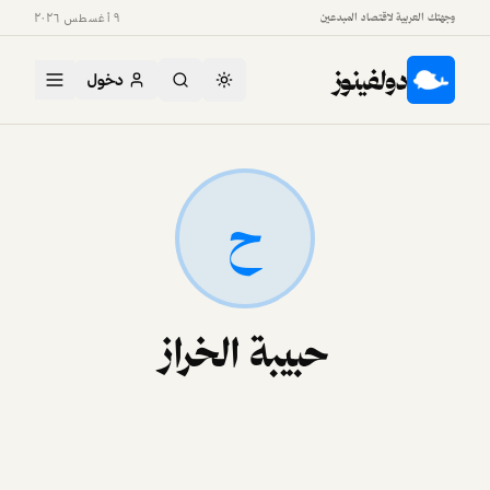
وجهتك العربية لاقتصاد المبدعين
٩ أغسطس ٢٠٢٦
دولفينوز
دخول
ح
حبيبة الخراز