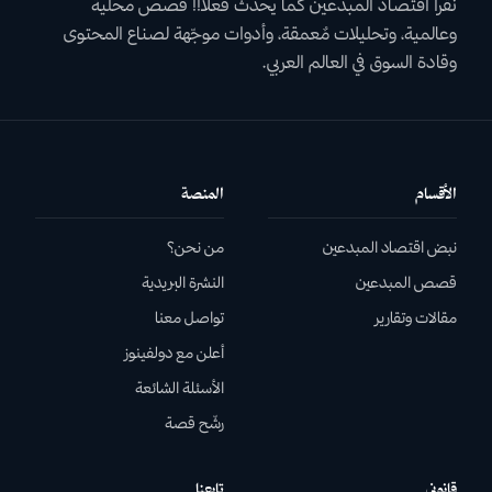
نقرأ اقتصاد المبدعين كما يحدث فعلاً!! قصص محلية
وعالمية، وتحليلات مٌعمقة، وأدوات موجّهة لصناع المحتوى
وقادة السوق في العالم العربي.
الأقسام
المنصة
نبض اقتصاد المبدعين
من نحن؟
قصص المبدعين
النشرة البريدية
مقالات وتقارير
تواصل معنا
أعلن مع دولفينوز
الأسئلة الشائعة
رشّح قصة
قانوني
تابعنا