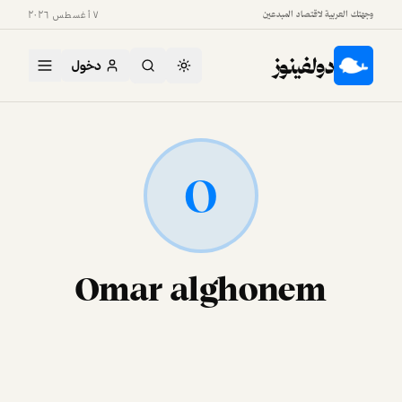
وجهتك العربية لاقتصاد المبدعين
٧ أغسطس ٢٠٢٦
دولفينوز
دخول
O
Omar alghonem