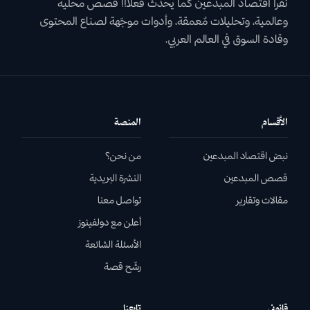
نقرأ اقتصاد المبدعين كما يحدث فعلاً!! قصص محلية
وعالمية، وتحليلات مٌعمقة، وأدوات موجّهة لصناع المحتوى
وقادة السوق في العالم العربي.
الأقسام
المنصة
نبض اقتصاد المبدعين
من نحن؟
قصص المبدعين
النشرة البريدية
مقالات وتقارير
تواصل معنا
أعلن مع دولفينوز
الأسئلة الشائعة
رشّح قصة
قانوني
تابعنا