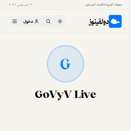
وجهتك العربية لاقتصاد المبدعين
٩ أغسطس ٢٠٢٦
دولفينوز
دخول
G
GoVyV Live