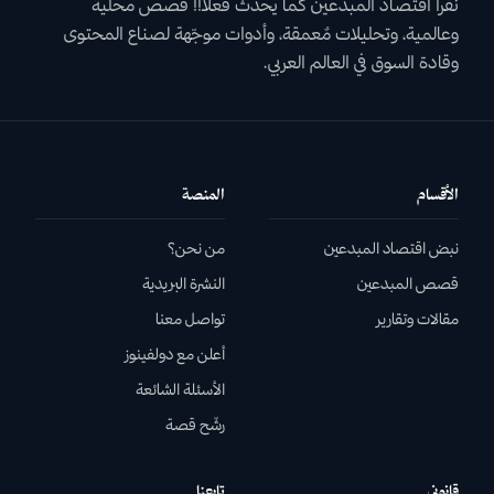
نقرأ اقتصاد المبدعين كما يحدث فعلاً!! قصص محلية
وعالمية، وتحليلات مٌعمقة، وأدوات موجّهة لصناع المحتوى
وقادة السوق في العالم العربي.
الأقسام
المنصة
نبض اقتصاد المبدعين
من نحن؟
قصص المبدعين
النشرة البريدية
مقالات وتقارير
تواصل معنا
أعلن مع دولفينوز
الأسئلة الشائعة
رشّح قصة
قانوني
تابعنا