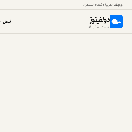
وجهتك العربية لاقتصاد المبدعين
دولفينوز
نبض اق
نروي تأثيرك