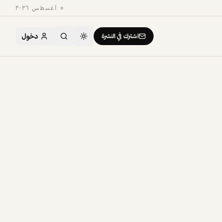
٥ أغسطس ٢٠٢٦
دخول
اشترك في النشرة