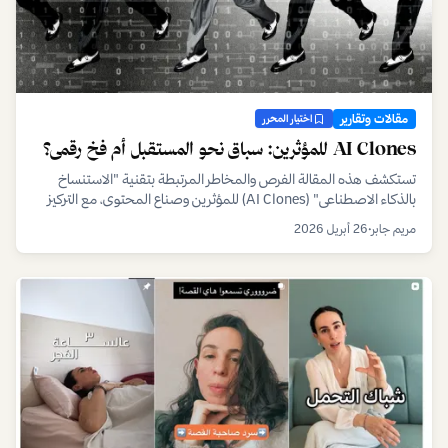
مقالات وتقارير
اختيار المحرر
AI Clones للمؤثرين: سباق نحو المستقبل أم فخ رقمي؟
تستكشف هذه المقالة الفرص والمخاطر المرتبطة بتقنية "الاستنساخ
بالذكاء الاصطناعي" (AI Clones) للمؤثرين وصناع المحتوى، مع التركيز
على التحديات الأخلاقية والقانونية المستقبلية.
مريم جابر
•
26 أبريل 2026