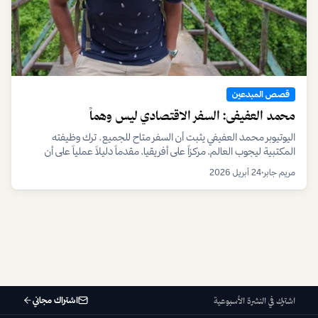
قصص المبدعين
محمد العفيفي: السفر الاقتصادي ليس وهماً
اليوتيوبر محمد العفيفي يثبت أن السفر متاح للجميع. ترك وظيفته
المكتبية ليجوب العالم، مركزاً على أفريقيا، مقدماً دليلاً عملياً على أن
الشغف والمحتوى المختلف هما مفتاح النجاح.
مريم جابر
•
24 أبريل 2026
اشتراك مجاني
اشترك في النشرة الأسبوعية