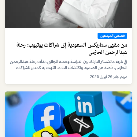
قصص المبدعين
من مقهى ستاربكس السعودية إلى شراكات يوتيوب: رحلة
عبدالرحمن الحازمي
في غربة مانشستر الباردة، بين الدراسة وعمله الجانبي، بدأت رحلة عبدالرحمن
الحازمي. قصة عن الصمود واكتشاف الذات، انتهت به كمدير للشراكات
الاستراتيجية في يوتيوب، وملهماً لآلاف المبدعين.
مريم جابر
•
26 أبريل 2026