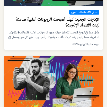
نبض اقتصاد المبدعين
الإنترنت الجديد: كيف أصبحت الروبوتات أغلبية صامتة
تهدد اقتصاد الإنترنت؟
لأول مرة في تاريخ الويب، تتجاوز حركة مرور الروبوتات الآلية (البوتات) نظيرتها
البشرية، مما يفرض تحديات اقتصادية وتقنية جذرية على كل من يعمل في
الفضاء الرقمي، من المعلنين إلى المبدعين والتجار.
مريم جابر
•
11 يونيو 2026