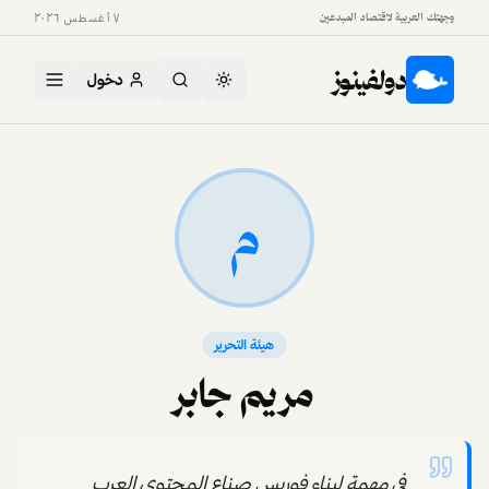
وجهتك العربية لاقتصاد المبدعين
٧ أغسطس ٢٠٢٦
دولفينوز
دخول
م
هيئة التحرير
مريم جابر
في مهمة لبناء فوربس صناع المحتوي العرب