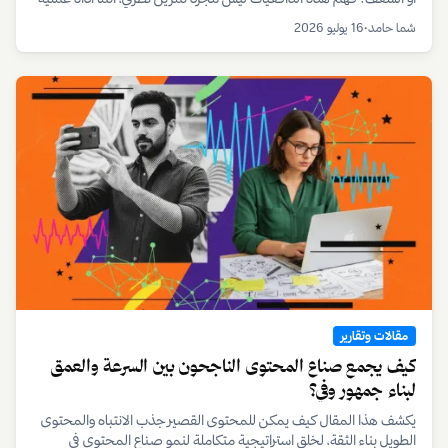
يستخدمها المبدعون ومديرو المواهب لتحديد المسار الصحيح للنمو
شما حامد
•
16 يوليو 2026
والاستدامة المهنية.
مقالات وتقارير
كيف يجمع صناع المحتوى الناجحون بين السرعة والعمق
لبناء جمهور وفي؟
يكشف هذا المقال كيف يمكن للمحتوى القصير جذب الانتباه والمحتوى
الطويل بناء الثقة، لخلق استراتيجية متكاملة لنمو صناع المحتوى في