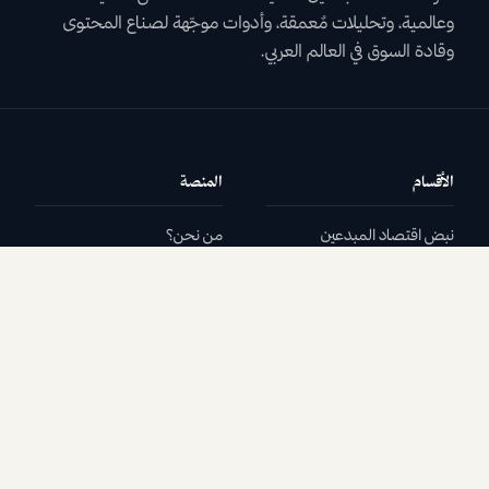
وعالمية، وتحليلات مٌعمقة، وأدوات موجّهة لصناع المحتوى
وقادة السوق في العالم العربي.
الأقسام
المنصة
نبض اقتصاد المبدعين
من نحن؟
قصص المبدعين
النشرة البريدية
مقالات وتقارير
تواصل معنا
أعلن مع دولفينوز
الأسئلة الشائعة
رشّح قصة
قانوني
تابعنا