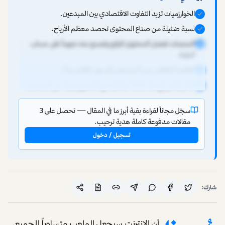
الخوارزميات تزيد التفاوت الاقتصادي بين المبدعين.
نسبة ضئيلة من صناع المحتوى تحصد معظم الأرباح.
المنصات تفضل المحتوى الرائج وتصنع منه نجوماً على حساب
البقية.
الغالبية العظمى من المبدعين يكسبون القليل جداً.
الحل يكمن في بناء علاقة مباشرة مع الجمهور بعيداً عن المنصات.
سجّل مجاناً لقراءة بقية أبرز ما في المقال — تحصل على 3
مقالات مدفوعة كاملة هدية ترحيب.
تسجيل / دخول
شارك:
أن الإنترنت سيجعل الملعب متساوياً للجميع،