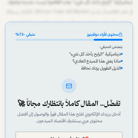
ديناميكية "الرابح يأخذ كل شيء" هذه الظاهرة ليست جديدة وتُعرف
في علم الاقتصاد باسم Winner-Take-All Market. الفكرة بسيطة:
في بعض الأسواق، يحصل عدد قليل جداً من اللاعبين في القمة على
حصة غير متناسبة من المكافآت. فكر في رياضة التنس أو التمثيل،
محتوى لقُرّاء دولفينوز
متبقي ~
73
%
يتضمّن المتبقي:
ديناميكية "الرابح يأخذ كل شيء"
ماذا يعني هذا للمبدع العادي؟
الذيل الطويل يزداد نحافة
تفضّل.. المقال كاملاً بانتظارك مجاناً 🚀
أدخل بريدك الإلكتروني لفتح هذا المقال فوراً، والوصول إلى أفضل
محتوى عربي يستشرف اقتصاد المبدعين.