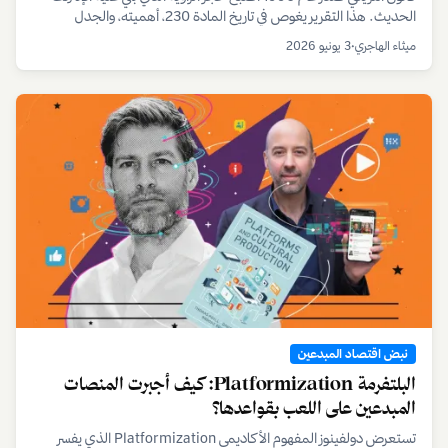
الحديث. هذا التقرير يغوص في تاريخ المادة 230، أهميته، والجدل
المحتدم حول مستقبله الذي سيؤثر على كل مستخدم ومبدع.
ميثاء الهاجري
•
3 يونيو 2026
نبض اقتصاد المبدعين
البلتفرمة Platformization: كيف أجبرت المنصات
المبدعين على اللعب بقواعدها؟
تستعرض دولفينوز المفهوم الأكاديمي Platformization الذي يفسر