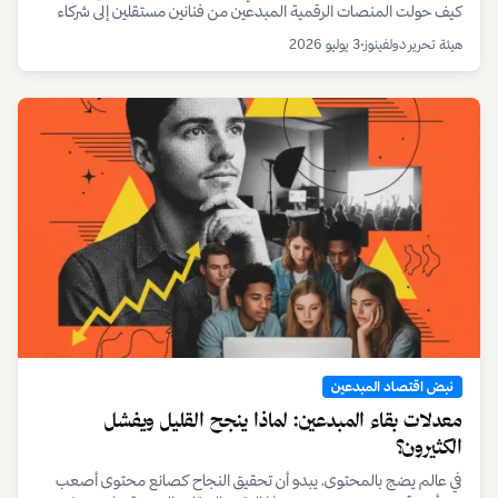
كيف حولت المنصات الرقمية المبدعين من فنانين مستقلين إلى شركاء
تحت رحمة خوارزمياتها ونماذجها الربحية المتغيرة، مع تحليل لأثر ذلك على
هيئة تحرير دولفينوز
•
3 يوليو 2026
صناع المحتوى في الخليج.
نبض اقتصاد المبدعين
معدلات بقاء المبدعين: لماذا ينجح القليل ويفشل
الكثيرون؟
في عالم يضج بالمحتوى، يبدو أن تحقيق النجاح كصانع محتوى أصعب