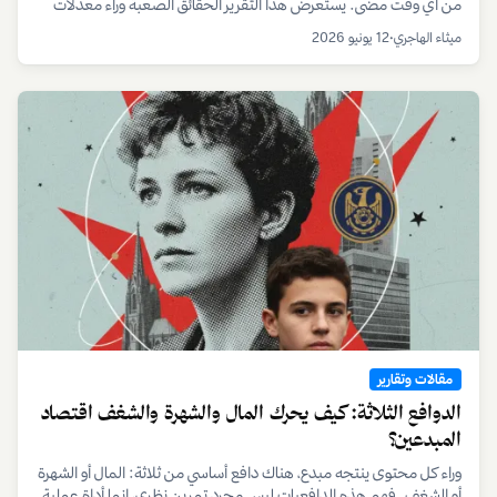
من أي وقت مضى. يستعرض هذا التقرير الحقائق الصعبة وراء معدلات
بقاء المبدعين، ويكشف عن الاستراتيجيات التي تفصل بين الهواية العابرة
ميثاء الهاجري
•
12 يونيو 2026
والمشروع المستدام.
مقالات وتقارير
الدوافع الثلاثة: كيف يحرك المال والشهرة والشغف اقتصاد
المبدعين؟
وراء كل محتوى ينتجه مبدع، هناك دافع أساسي من ثلاثة: المال أو الشهرة
أو الشغف. فهم هذه الدافعيات ليس مجرد تمرين نظري، انما أداة عملية