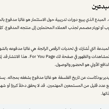
مبدعين
لمبدع الذي يبيع دورات تدريبية حول الاستثمار هو غالبًا مدفوع بال
يوب أو تويتر مصمم لجذب العملاء المحتملين إلى منتجه المدفوع. ك
المبدعة التي تُشارك في تحديات الرقص الرائجة هي غالبًا مدفوعه بالش
الحصول على ملايين المشاهدات والظهور في صفحة لك You Page
لدافع الأولي هو الحضور والوصول.
ي يدير بودكاست عن تاريخ الفلسفة هو غالبًا مدفوع بشغفه بمجاله. يس
عدد قليل من المستمعين المهتمين. قد لا يحقق دخلاً كبيرًا أو شهر
اتها.