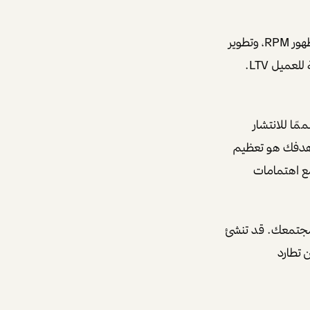
فستركز على بناء مسارات تحويل funnels، تحسين العائد لكل ألف ظهور RPM، وتطوير
منتجات رقمية أو مادية. ستتعلم مفاهيم مثل تكلفة اكتساب العميل CAC والقيمة الدائمة للعميل LTV.
ا للانتشار
. هدفك هو تعظيم
مع اهتمامات
مجتمعك. قد تنشئ
 تطارد