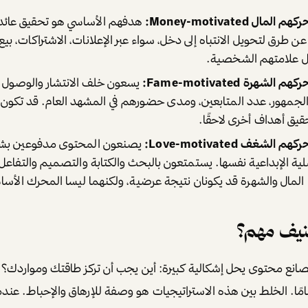
ل Money-motivated:
هدفهم الأساسي هو تحقيق عائد
 طرق لتحويل الانتباه إلى دخل، سواء عبر الإعلانات، الاشتراكات، بيع 
ل علامتهم الشخصية.
هرة Fame-motivated:
يسعون خلف الانتشار والوصول و
جمهور، عدد المتابعين، ومدى حضورهم في المشهد العام. قد تكون ا
حقيق أهداف أخرى لاحقًا.
شغف Love-motivated:
يصنعون المحتوى مدفوعين بش
لية الإبداعية نفسها. يستمتعون بالبحث والكتابة والتصميم والتفا
 المال والشهرة قد يكونان نتيجة عرضية، ولكنهما ليسا المحرك الأسا
صنيف مهم؟
انع محتوى يحل إشكالية كبيرة: أين يجب أن تركز طاقتك ومواردك؟ 
مًا. الخلط بين هذه الاستراتيجيات هو وصفة للإرهاق والإحباط. عندم