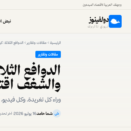
وجهتك العربية لاقتصاد المبدعين
دولفينوز
نبض اق
نروي تأثيرك
الرئيسية
مقالات وتقارير
الدوافع الثلاثة:
مقالات وتقارير
الدوافع الثل
والشغف اقتص
وراء كل تغريدة، وكل فيديو
شما حامد
16 يوليو 2026
ش
· آخر تحد