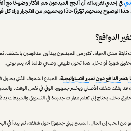
دي
في إحدي تغريداته أن أنجح المبدعين هم الأكثر وضوحًا مع أ
ذا الوضوح يمنحهم تركيزًا حادًا ويحميهم من الانجرار وراء كل ف
ير الدوافع؟
ست ثابتة مدى الحياة. كثير من المبدعين يبدأون مدفوعين بالشغف، ث
تحقيق شهرة أو دخل. هذا تحول طبيعي وصحي طالما أنه يتم بوعي.
غير الدافع دون تغيير الاستراتيجية
. المبدع الشغوف الذي يحاول ف
عيه قد يفقد شغفه الأصلي ويخسر جمهوره الوفي في نفس الوقت. والمد
 تحقيق دخل، يحتاج إلى تعلم مهارات جديدة في التسويق والمبيعات بدلا
ا هو من الحب إلى المال. المبدع يبني جمهورًا حول شغفه، ثم يبدأ في ا