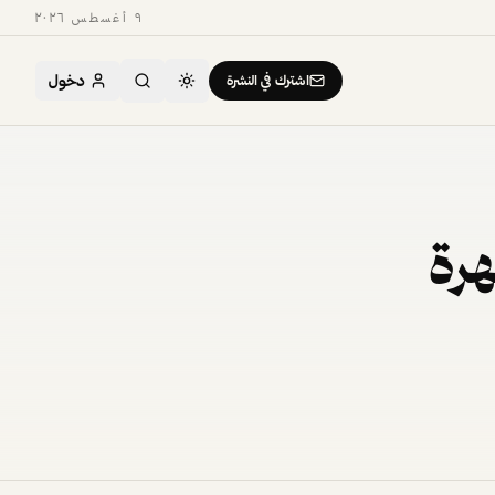
٩ أغسطس ٢٠٢٦
دخول
اشترك في النشرة
هرة