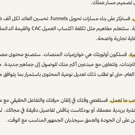
ل تصميم مسار عملك.
،
اية تجارية واضحة.
رة،
فستكون أولويتك هي خوارزميات المنصات. ستصنع محتوى مصممً
الترندات، وتتعاون مع مبدعين أكبر منك للوصول إلى جماهير جديدة
لعام، حتى لو تطلب ذلك تعديل نوعية المحتوى باستمرار بما يتوافق 
حب ما تعمل،
فستقضي وقتك في إتقان حرفتك والتفاعل الحقيقي مع 
رة بريدية معمقة، أو بودكاست يناقش تفاصيل دقيقة في مجالك. لن
هن على أن الجودة والعمق سيجذبان الجمهور المناسب مع الوقت.