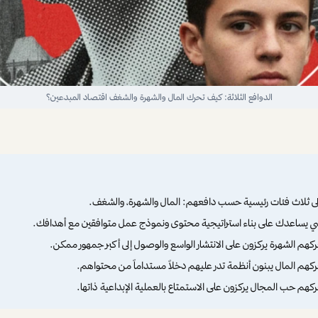
الدوافع الثلاثة: كيف تحرك المال والشهرة والشغف اقتصاد المبدعين؟
ى ثلاث فئات رئيسية حسب دافعهم: المال والشهرة، والشغف.
 يساعدك على بناء استراتيجية محتوى ونموذج عمل متوافقين مع أهدافك.
كهم الشهرة يركزون على الانتشار الواسع والوصول إلى أكبر جمهور ممكن.
كهم المال يبنون أنظمة تدر عليهم دخلاً مستداماً من محتواهم.
كهم حب المجال يركزون على الاستمتاع بالعملية الإبداعية ذاتها.