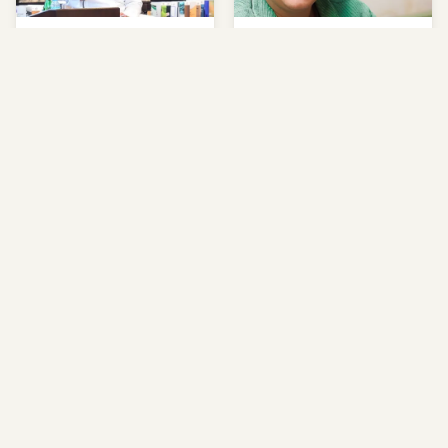
عندما تفقد الشركات صوتها:
ليث الدعجه: آمن بفكرته
قصة جنى أبو شقرا
فصنع علامته التجارية من
قلب الإمارات
04
03
مهند السلماني: حين تختار
عائشة الظهوري: حين لا تُفتح
الروح وجهتها
الأبواب… نصنع طريقاً يشبهنا
نبض اقتصاد المبدعين
المزيد