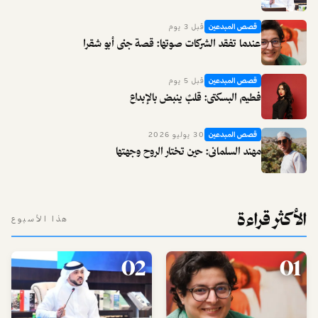
قصص المبدعين
قبل 3 يوم
عندما تفقد الشركات صوتها: قصة جنى أبو شقرا
قصص المبدعين
قبل 5 يوم
فطيم البسكتي: قلبٌ ينبض بالإبداع
قصص المبدعين
30 يوليو 2026
مهند السلماني: حين تختار الروح وجهتها
الأكثر قراءة
هذا الأسبوع
02
01