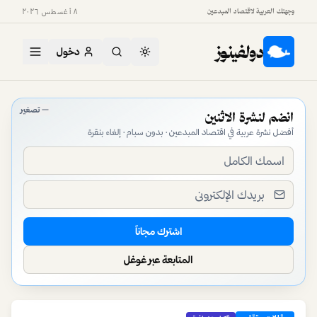
وجهتك العربية لاقتصاد المبدعين
٨ أغسطس ٢٠٢٦
دولفينوز
دخول
دولفينوز — منصة اقتصاد المبدعين في العالم العربي
تصغير
انضم لنشرة الاثنين
أفضل نشرة عربية في اقتصاد المبدعين · بدون سبام · إلغاء بنقرة
اشترك مجاناً
المتابعة عبر غوغل