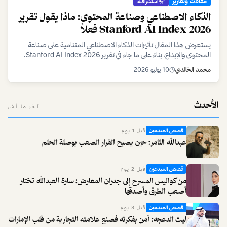
مقالات وتقارير
استشرافية
الذكاء الاصطناعي وصناعة المحتوى: ماذا يقول تقرير
Stanford AI Index 2026 فعلاً
يستعرض هذا المقال تأثيرات الذكاء الاصطناعي المتنامية على صناعة
المحتوى والإبداع، بناءً على ما جاء في تقرير Stanford AI Index 2026.
نسلط الضوء على الفرص والتحديات التي يواجهها المبدعون في عصر الذكاء
محمد الخالدي
10 يوليو 2026
الاصطناعي.
الأحدث
آخر ما نُشر
قصص المبدعين
قبل 1 يوم
عبدالله الثامر: حين يصبح القرار الصعب بوصلة الحلم
قصص المبدعين
قبل 2 يوم
من كواليس المسرح إلى جدران المعارض: سارة العبدالله تختار
أصعب الطرق وأصدقها
قصص المبدعين
قبل 3 يوم
ليث الدعجه: آمن بفكرته فصنع علامته التجارية من قلب الإمارات