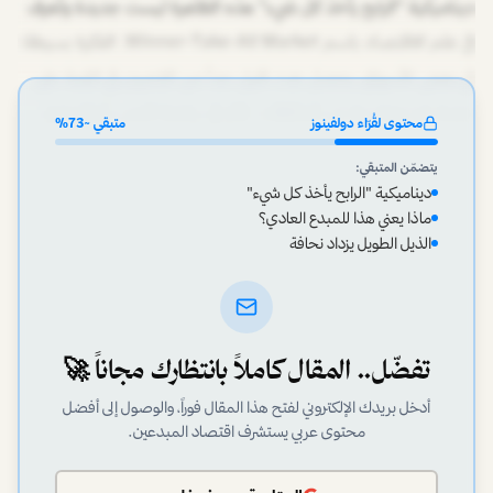
ديناميكية "الرابح يأخذ كل شيء" هذه الظاهرة ليست جديدة وتُعرف
في علم الاقتصاد باسم Winner-Take-All Market. الفكرة بسيطة:
في بعض الأسواق، يحصل عدد قليل جداً من اللاعبين في القمة على
حصة غير متناسبة من المكافآت. فكر في رياضة التنس أو التمثيل،
محتوى لقُرّاء دولفينوز
متبقي ~
73
%
يتضمّن المتبقي:
ديناميكية "الرابح يأخذ كل شيء"
ماذا يعني هذا للمبدع العادي؟
الذيل الطويل يزداد نحافة
تفضّل.. المقال كاملاً بانتظارك مجاناً 🚀
أدخل بريدك الإلكتروني لفتح هذا المقال فوراً، والوصول إلى أفضل
محتوى عربي يستشرف اقتصاد المبدعين.