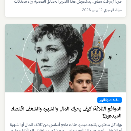
من أي وقت مضى. يستعرض هذا التقرير الحقائق الصعبة وراء معدلات
بقاء المبدعين، ويكشف عن الاستراتيجيات التي تفصل بين الهواية العابرة
ميثاء الهاجري
•
12 يونيو 2026
والمشروع المستدام.
مقالات وتقارير
الدوافع الثلاثة: كيف يحرك المال والشهرة والشغف اقتصاد
المبدعين؟
وراء كل محتوى ينتجه مبدع، هناك دافع أساسي من ثلاثة: المال أو الشهرة
أو الشغف. فهم هذه الدافعيات ليس مجرد تمرين نظري، انما أداة عملية