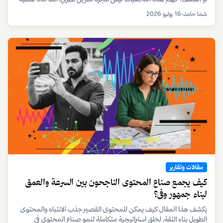
يستخدمها المبدعون ومديرو المواهب لتحديد المسار الصحيح للنمو
شما حامد
•
16 يوليو 2026
والاستدامة المهنية.
مقالات وتقارير
كيف يجمع صناع المحتوى الناجحون بين السرعة والعمق
لبناء جمهور وفي؟
يكشف هذا المقال كيف يمكن للمحتوى القصير جذب الانتباه والمحتوى
الطويل بناء الثقة، لخلق استراتيجية متكاملة لنمو صناع المحتوى في