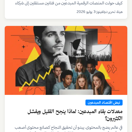
كيف حولت المنصات الرقمية المبدعين من فنانين مستقلين إلى شركاء
تحت رحمة خوارزمياتها ونماذجها الربحية المتغيرة، مع تحليل لأثر ذلك على
هيئة تحرير دولفينوز
•
3 يوليو 2026
صناع المحتوى في الخليج.
نبض اقتصاد المبدعين
معدلات بقاء المبدعين: لماذا ينجح القليل ويفشل
الكثيرون؟
في عالم يضج بالمحتوى، يبدو أن تحقيق النجاح كصانع محتوى أصعب