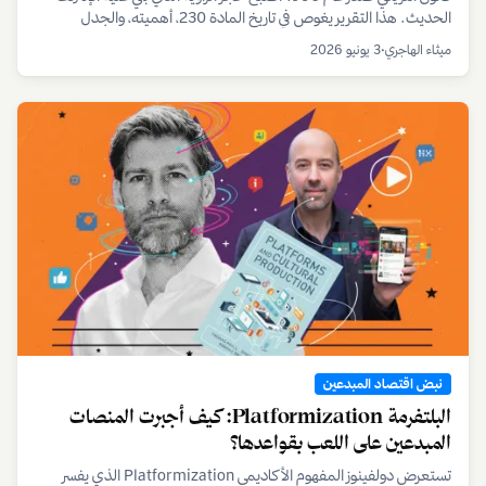
الحديث. هذا التقرير يغوص في تاريخ المادة 230، أهميته، والجدل
المحتدم حول مستقبله الذي سيؤثر على كل مستخدم ومبدع.
ميثاء الهاجري
•
3 يونيو 2026
نبض اقتصاد المبدعين
البلتفرمة Platformization: كيف أجبرت المنصات
المبدعين على اللعب بقواعدها؟
تستعرض دولفينوز المفهوم الأكاديمي Platformization الذي يفسر