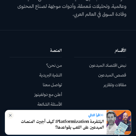
وعالمية، وتحليلات مٌعمقة، وأدوات موجّهة لصناع المحتوى
وقادة السوق في العالم العربي.
الأقسام
المنصة
نبض اقتصاد المبدعين
من نحن؟
قصص المبدعين
النشرة البريدية
مقالات وتقارير
تواصل معنا
أعلن مع دولفينوز
الأسئلة الشائعة
رشّح قصة
اقرأ التالي
البلتفرمة Platformization: كيف أجبرت المنصات
المبدعين على اللعب بقواعدها؟
قانوني
تابعنا