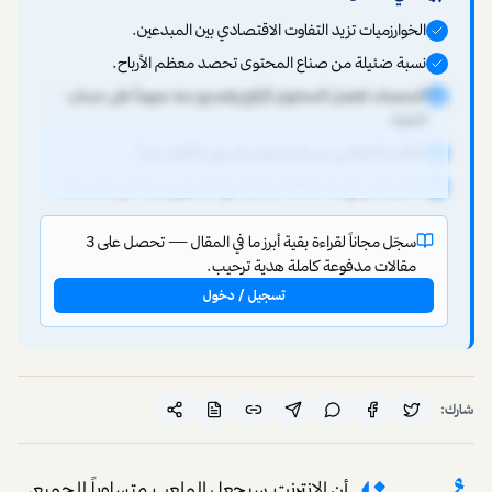
الخوارزميات تزيد التفاوت الاقتصادي بين المبدعين.
نسبة ضئيلة من صناع المحتوى تحصد معظم الأرباح.
المنصات تفضل المحتوى الرائج وتصنع منه نجوماً على حساب
البقية.
الغالبية العظمى من المبدعين يكسبون القليل جداً.
الحل يكمن في بناء علاقة مباشرة مع الجمهور بعيداً عن المنصات.
سجّل مجاناً لقراءة بقية أبرز ما في المقال — تحصل على 3
مقالات مدفوعة كاملة هدية ترحيب.
تسجيل / دخول
شارك:
أن الإنترنت سيجعل الملعب متساوياً للجميع،