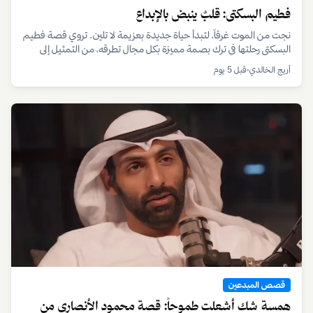
قصص المبدعين
ليث الدعجه: آمن بفكرته فصنع علامته التجارية من قلب
الإمارات
لحظة التحول الجذري في مسيرة ليث الدعجه كانت قفزة في المجهول،
متسلحاً بفكرة واحدة فقط: لا مستحيل. قصة تروي كيف بنى علامة
تجارية من الصفر متجاوزاً التحديات بإصرار وعزيمة.
أريج الخالدي
•
قبل 3 يوم