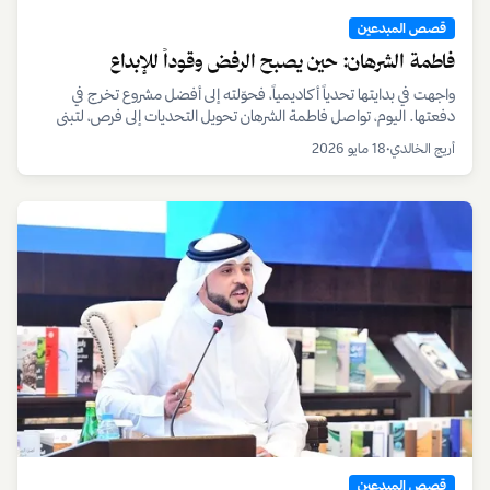
كتبه
أ
أريج الخالدي
عضو فريق التحرير
انضم لنشرة الاثنين
أفضل نشرة عربية في اقتصاد المبدعين · بدون سبام · إلغاء بنقرة
اشترك مجاناً
المتابعة عبر غوغل
يستقبل نشرة الاثنين آلاف المشتركين