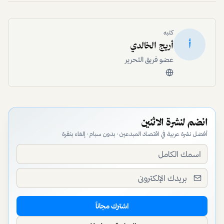
وفنية عززت من دور الشباب في المجتمع.
بوصلة وسط الضغوط
واجهت فاطمة تحدي إثبات الذات في مجالات متعددة بالتوازي،
حيث مرت بفترات شعرت فيها أن تعدد مسؤولياتها قد يطفئ
شغفها، وهو ما ولّد ضغوطاً في بعض الفترات التي افتقدت فيها
الرؤية للوضوح. تعلمت خلالها أن التنظيم والصبر مفتاحا
التعامل مع التحديات، وأن التراكمات الصغيرة هي التي تصنع
فارقاً كبيراً على المدى الطويل.
في خضم تلك الضغوط، كان شغفها هو البوصلة التي تعيدها
دوماً إلى المسار الصحيح. تقول فاطمة: "كنت دائماً أعود
لشغفي، لأنه الشيء الذي يذكرني بسبب البداية". هذه العودة