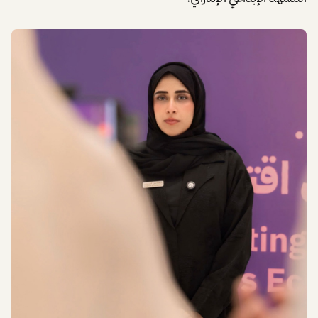
مع مرور الوقت، نضج هذا الشغف ليأخذ أشكالاً متعددة. من
التصميم الجرافيكي الذي يترجم الأفكار إلى لغة بصرية جذابة، إلى
البودكاست الذي يفتح نوافذ للحوار، وصولاً إلى بناء الهوية
البصرية للمشاريع، استطاعت فاطمة أن تحجز لنفسها مكاناً في
المشهد الإبداعي الإماراتي.