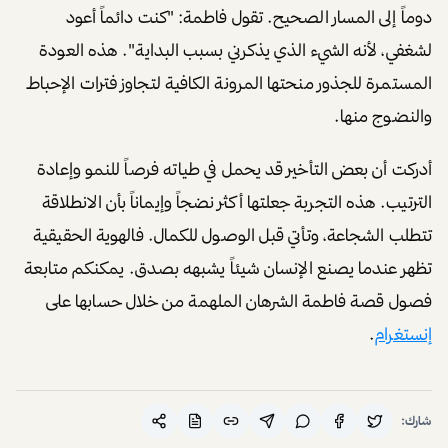
تُرجم هذا التحول إلى مشاريع إبداعية ناجحة مثل
"Clutch’N’Pouch" و"Affinée" و"The Spark Media"، فضلاً
عن تأليف وإصدار كتابها الأول (Fire in my Soul). تفتخر فاطمة
بدورها الإداري والتنظيمي في مهرجان زوايا للإبداع الثقافي الاول
من نوعه في إمارة رأس الخيمة والذي جمع المبدعين والفنانين
وصنّاع الثقافة في مساحة تدعم الإبداع والهوية الثقافية. كما
تفتخر بمشاركاتها الفاعلة في مبادرات ومجالس شبابية وثقافية