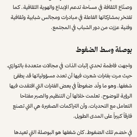
من فكرة إلى كيان
جاءت نقطة التحول الحقيقية في مسيرتها عندما قررت التعامل
مع مواهبها كمشاريع حقيقية تمتلك مقومات النمو، وتتجاوز
كونها مجرد هوايات. هذا الاقتناع حرر طاقاتها الإبداعية وغيّر
طريقة تفكيرها بالكامل، لتصبح الأفكار كيانات مستقلة.