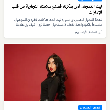
يهمّك أيضاً
قصص المبدعين
كيف تبدأ من جديد: حكاية خالد الحرمي
بعد 19 عاماً من العطاء، وجد خالد الحرمي نفسه عند نقطة تحوّل قاسية.
لكنه اتخذها نقطة انطلاق لتطوير مهاراته وتسلق أصعب القمم، ليثبت أن
الإرادة تصنع المستحيل.
أريج الخالدي
•
11 مايو 2026