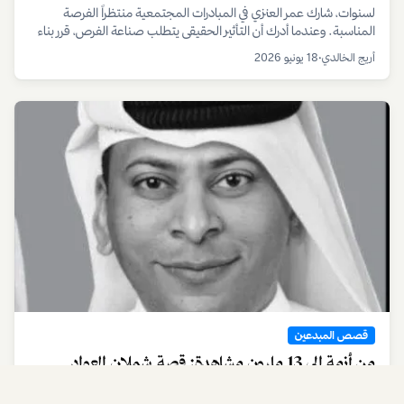
قصص المبدعين
همسة شك أشعلت طموحاً: قصة محمود الأنصاري من
أدنوك إلى ريادة الأعمال
من وظيفة آمنة في أدنوك إلى عالم ريادة الأعمال المليء بالتحديات. قصة
محمود الأنصاري تثبت أن لحظة شك واحدة قد تكون الشرارة التي تطلق
العنان لإمكانيات لا محدودة، وأن الخطوة الأولى هي الأهم دائمًا.
أريج الخالدي
•
7 يوليو 2026