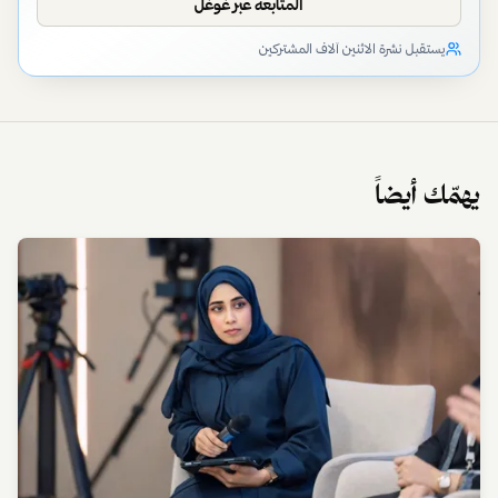
المستمرة للجذور منحتها المرونة الكافية لتجاوز فترات الإحباط
والنضوج منها.
أدركت أن بعض التأخير قد يحمل في طياته فرصاً للنمو وإعادة
الترتيب. هذه التجربة جعلتها أكثر نضجاً وإيماناً بأن الانطلاقة
تتطلب الشجاعة، وتأتي قبل الوصول للكمال. فالهوية الحقيقية
تظهر عندما يصنع الإنسان شيئاً يشبهه بصدق. يمكنكم متابعة
فصول قصة فاطمة الشرهان الملهمة من خلال حسابها على
إنستغرام
.
شارك: