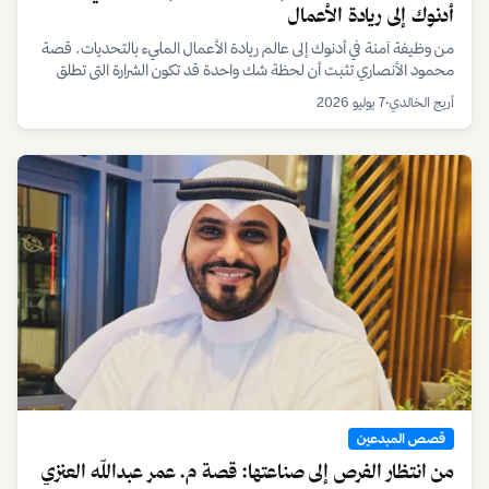
قصص المبدعين
فطيم البسكتي: قلبٌ ينبض بالإبداع
نجت من الموت غرقاً، لتبدأ حياة جديدة بعزيمة لا تلين. تروي قصة فطيم
البسكتي رحلتها في ترك بصمة مميزة بكل مجال تطرقه، من التمثيل إلى
عالم الأعمال.
أريج الخالدي
•
قبل 5 يوم