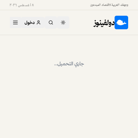
وجهتك العربية لاقتصاد المبدعين
٨ أغسطس ٢٠٢٦
دولفينوز
دخول
جاري التحميل…