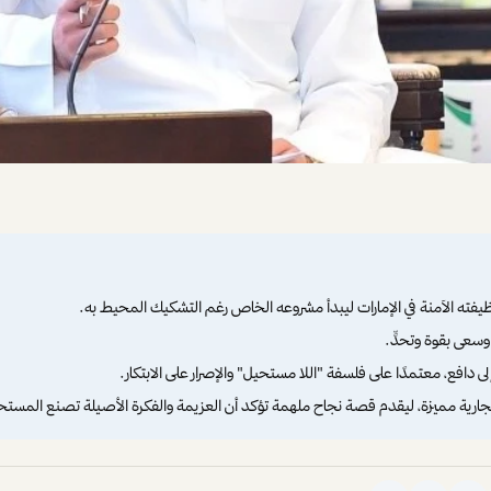
فته الآمنة في الإمارات ليبدأ مشروعه الخاص رغم التشكيك المحيط به.
سعى بقوة وتحدٍّ.
لى دافع، معتمدًا على فلسفة "اللا مستحيل" والإصرار على الابتكار.
تجارية مميزة، ليقدم قصة نجاح ملهمة تؤكد أن العزيمة والفكرة الأصيلة تصنع المستح