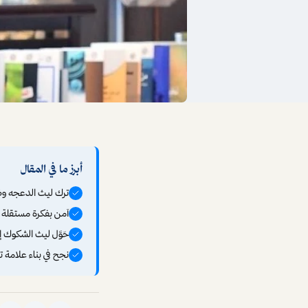
أبرز ما في المقال
ترك ليث الدعجه وظي
آمن بفكرة مستقلة و
حَوَّل ليث الشكوك إ
نجح في بناء علامة 