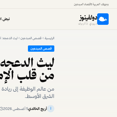
وجهتك العربية لاقتصاد المبدعين
دولفينوز
نبض اق
نروي تأثيرك
الرئيسية
قصص المبدعين
ليث الدعجه: آم
قصص المبدعين
ليث الدعجه:
من قلب الإم
من عالم الوظيفة إلى رياد
الشرق الأوسط.
أريج الخالدي
5 أغسطس 2026
أ