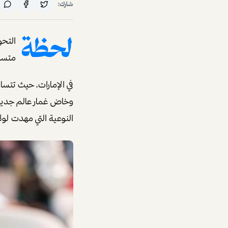
شارك:
لحظة
التحو
متسلح
في الإمارات، حيث تتسارع
وخاض غمار عالم جديد،
النوعية التي مهدت لو