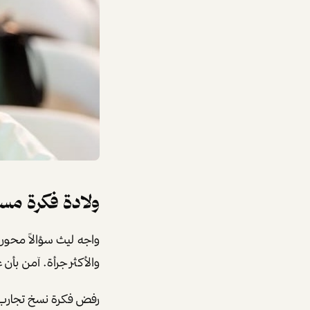
ولادة فكرة مس
واجه ليث سؤالاً محوري
والأكثر جرأة. آمن بأن
رفض فكرة نسخ تجارب ا