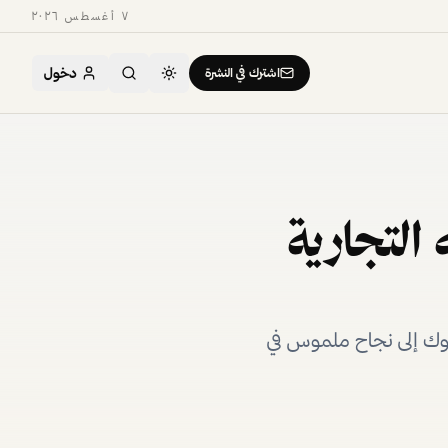
٧ أغسطس ٢٠٢٦
دخول
اشترك في النشرة
التجارية
وك إلى نجاح ملموس في