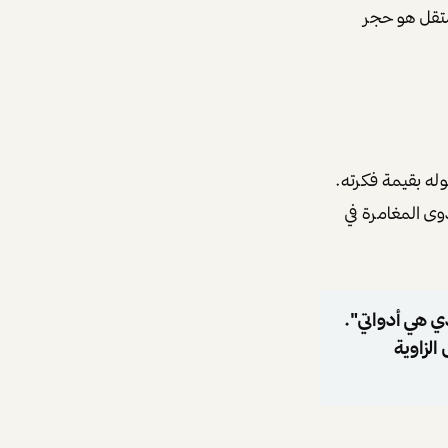
ستقل هو حجر
وله بقيمة فكرته.
ى المغامرة في
ي هي أدواتي".
الزاوية