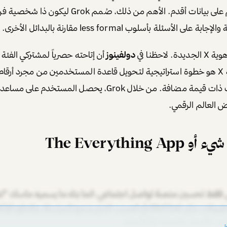
الذين تعتمد نماذجهم على بيانات أقدم. الأهم من ذلك، صُم
لأسئلة بأسلوب less formal مقارنة بالبدائل الأخرى.
احظنا في
دولفينوز
أن إتاحته حصرياً لمشتركي الفئة 
Premium+ في منصة X هو خطوة استراتيجية لتحويل قاعدة المستخدمين من مجرد أرق
يدفعون مقابل خدمات ذات قيمة مضافة. من خلال Grok، يحصل المستخ
ض العالم الرقمي.
The Everything
يس فقط تحسين منصة تواصل اجتماعي، انما بناء ما يسميه ماسك "
الفكرة مستوحاة من تطبيقات مثل WeChat في الصين، الذي يدمج المراسلة، وا
 الأجرة، والتجارة الإلكترونية،
ز