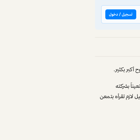
تسجيل / دخول
ناً بشركته
 التحليل لازم تقرأه بتمعن