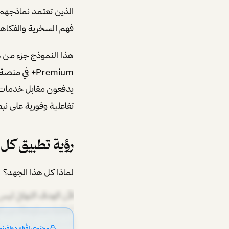
فهم السخرية والفكاهة والإجابة على ا
هذا النموذج جزء من هوية X الجديدة. ل
تفاعلية وفورية على نب
رؤية تطبيق كل شيء أو  App
لماذا كل هذا الجهد؟
لأن الهدف النهائي ل
الاجتماعي، وطلب سيارات
محتوى لقُرّاء دولفينو