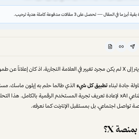
ز ما في المقال — تحصل على 3 مقالات مدفوعة كاملة هدية ترحيب.
تجارية، اذ كان إعلاناً عن طموح أكبر بكثير.
اولة جادة لبناء
تطبيق كل شيء
الذي طالما حلم به إيلون ماسك، مستعي
الجديدة للذكاء الاصطناعي xAI لإعادة تعريف تجربة المستخدم الرقمية بالكامل. هذا
صة تواصل اجتماعي، بل بمستقبل الإنترنت كما نعرفه.