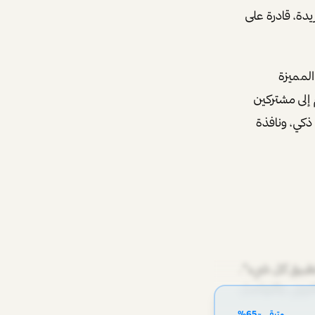
م Grok ليكون ذا شخصية فريدة، قادرة على
المميزة
ام إلى مشتركين
دم على مساعد ذكي، ونافذة
تطبيق كل شيء".
لدفع الإلكتروني، والتواصل
متبقي ~
65
%