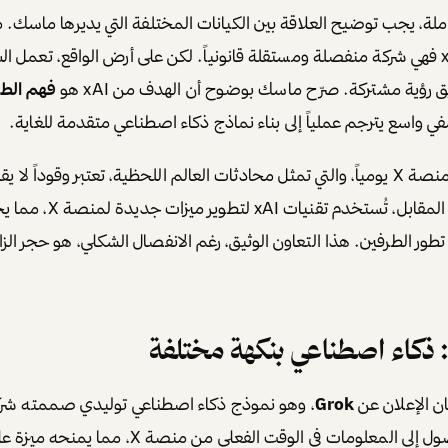
لشركة X Corp، أما xAI فهي شركة منفصلة ومستقلة قانونياً. لكن على أرض الواقع، تعمل
 رؤية مشتركة. صرّح ماسك بوضوح أن الهدف من xAI هو
فهم الطب
 واسع يترجم عملياً إلى بناء نماذج ذكاء اصطناعي متقدمة للغاية.
البيانات التي تُنشر على منصة X يومياً، والتي تمثل محادثات العالم اللحظية، تعتبر وقودا
نماذج xAI اللغوية. في المقابل، 
طور الطرفين. هذا التعاون الوثيق، رغم الانفصال الشكلي، هو حجر الزا
ان الإعلان عن
Grok
Grok بقدرته على الوصول إلى المعلومات في الوقت الفعلي من