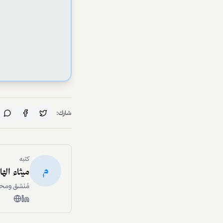
شارك:
كتبه
م
ميثاء اله
مُنسِّق ومح