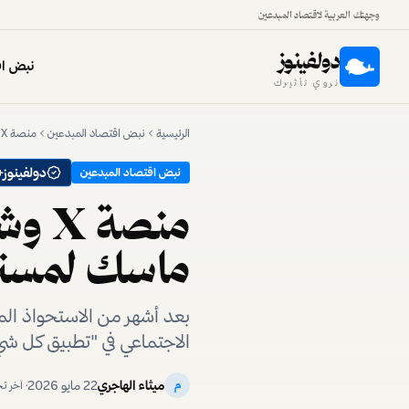
وجهتك العربية لاقتصاد المبدعين
دولفينوز
نبض اق
نروي تأثيرك
الرئيسية
نبض اقتصاد المبدعين
منصة X وشركة xAI: ماذا نعرف عن رؤية إيلون ماسك لمستقبل الإنترنت؟
دولفينوز+
نبض اقتصاد المبدعين
ماسك لمستقب
بعد أشهر من الاستحواذ الم
الاجتماعي في "تطبيق كل شي
ميثاء الهاجري
22 مايو 2026
م
· آخر 