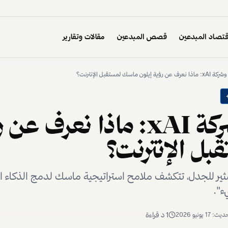
تصاد المبدعين
قصص المبدعين
مقالات وتقارير
منصة X وشركة xAI: ماذا نعر
ل الإنترنت؟
ثير للجدل، تتكشف ملامح استراتيجية ماسك لدمج الذكاء 
ء".
1
د قراءة
تحديث:
17 يونيو 2026