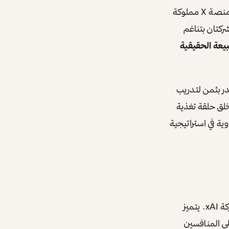
لفهم الاستراتيجية الكاملة، يجب توضيح العلاقة بين الكيانات المختلفة التي يديرها ماسك. منصة X مملوكة
 الشركتان بتناغم
يعة الحقيقية
ً لا يقدر بثمن لتدريب
تُستخدم تقنيات xAI لتطوير ميزات جديدة لمنصة X، مما يخلق حلقة تغذية
وية في استراتيجية
، وهو نموذج ذكاء اصطناعي توليدي صممته شركة xAI. يتميز
 منصة X، مما يمنحه ميزة على المنافسين