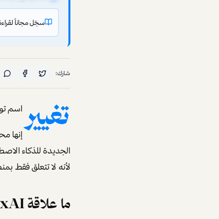
سجّل مجاناً لقراءة بقية أبر
شارك:
تغيير
اسم تويتر إلى X لم يكن مجرد تغيير في العلامة ال
إنها مح
لأنه لا تتعلق فقط بمن
ما علاقة xAI بمنصة X؟