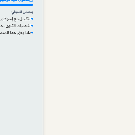
يتضمّن المتبقي:
التكامل مع إمبراطو
التحديات الكبرى: حري
ماذا يعني هذا للمبد