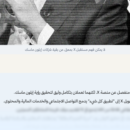
لا يمكن فهم مستقبل X بمعزل عن بقية شركات إيلون ماسك
المالية والمحتوى.
دة للمشتركين المميزين.
ت في تحقيق التوازن بين "حرية التعبير المطلقة" ومتطلبات المعلنين والسلامة الرقمية
Starlin جزء أساسي من الرؤية طويلة الأمد.