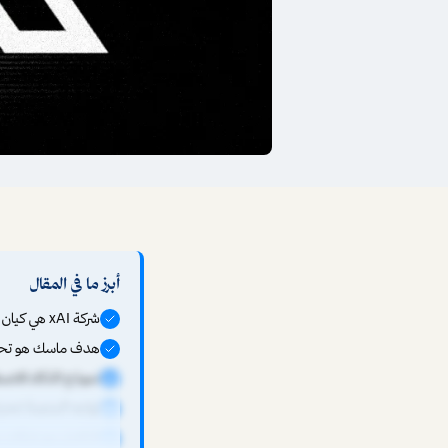
أبرز ما في المقال
شركة xAI هي كيان منفصل عن منصة X، لكنهما تعملان بتكامل وثيق لتحقيق رؤية إيلون ماسك.
هدف ماسك هو تحويل X إلى "تطبيق كل شيء" يدمج التواصل الاجتماعي والخدمات 
نموذج الذكاء الاصطناعي Grok من xAI يُدمَج في X لتقديم ميزات فري
تواجه المنصة تحديا
التكامل مع شركات ماسك الأخرى مثل Tesla وk