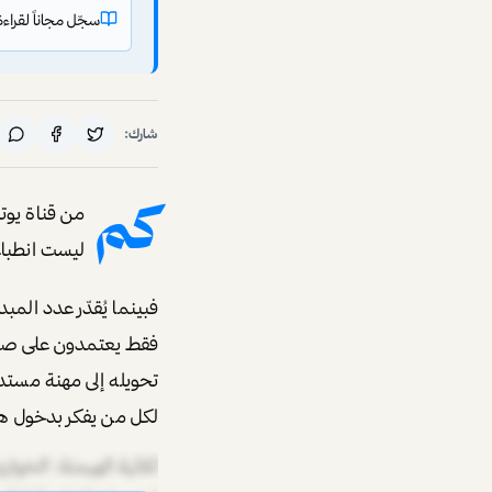
سجّل مجاناً لقراءة بقية أبر
شارك:
كم
من قناة يو
ليست انطباع
فقط يعتمدون على صن
تحويله إلى مهنة مستدا
لكل من يفكر بدخول هذ
ما هو معدل بقاء المب