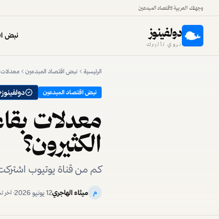
وجهتك العربية لاقتصاد المبدعين
دولفينوز
نبض اق
نروي تأثيرك
الرئيسية
نبض اقتصاد المبدعين
معدلات ب
دولفينوز+
نبض اقتصاد المبدعين
معدلات بقاء
الكثيرون؟
كم من قناة يوتيوب اشتركت
ميثاء الهاجري
12 يونيو 2026
م
· آخر 