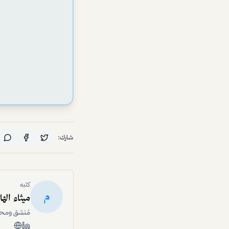
شارك:
كتبه
م
ميثاء اله
مُنسِّق ومح