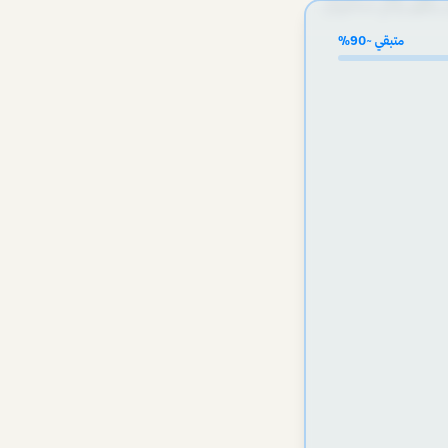
ياس لمدى استدامة
متبقي ~
90
%