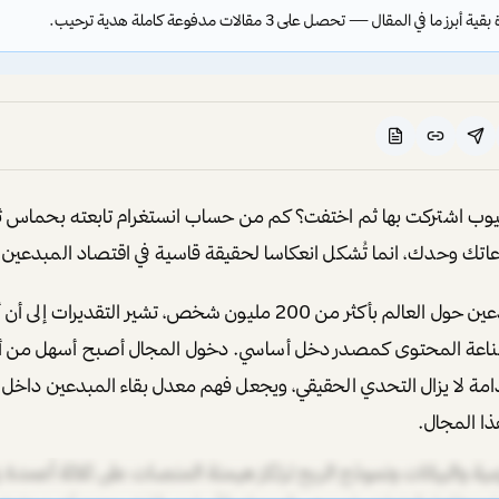
ز ما في المقال — تحصل على 3 مقالات مدفوعة كاملة هدية ترحيب.
تيوب اشتركت بها ثم اختفت؟ كم من حساب انستغرام تابعته بحما
اتك وحدك، انما تُشكل انعكاسا لحقيقة قاسية في اقتصاد المبدعين.
اعة المحتوى كمصدر دخل أساسي. دخول المجال أصبح أسهل من 
مة لا يزال التحدي الحقيقي، ويجعل فهم معدل بقاء المبدعين داخل الص
ا المجال.
دعين؟ ببساطة، معدل بقاء المبدعين هو النسبة المئوية لصانعي ال