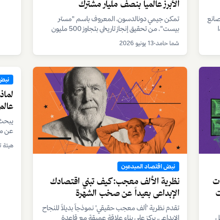
الأبرز عالمياً بنصف مليار مشترك
تمكن جيمي دونالدسون، المعروف باسم "مستر
نصات
بيست"، من تحقيق إنجاز تاريخي بتجاوز 500 مليون
تحت
مشترك عبر قنواته على يوتيوب، ليصبح أول يوتيوبر
شما حامد
•
13 يونيو 2026
فردي يصل إلى هذا الرقم القياسي.
مقالات وتقارير
نبض 
ت
الخوارزميات لا تراك: كيف تصنع المنصات
نظري
نجوماً وتترك البقية للمنافسة على الفتات
الإب
دراسة أكاديمية تكشف أن الأنظمة الخوارزمية في
تقدم 
نة
منصات المحتوى تكرّس ديناميكية "الرابح يأخذ كل
الإبد