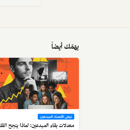
يهمّك أيضاً
نبض اقتصاد المبدعين
البلتفرمة Platformization: كيف