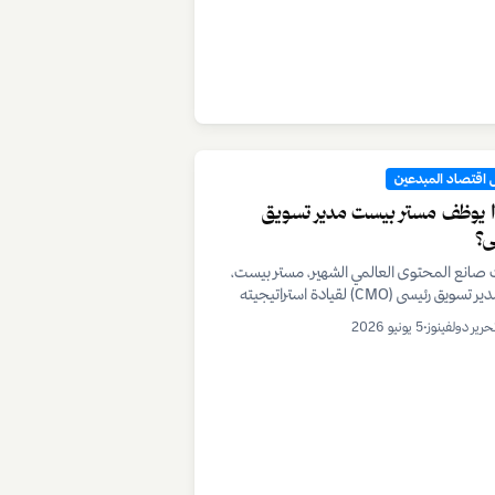
اقتصاد المبدعين
ة الألف معجب: كيف تبني اقتصادك
داعي بعيداً عن صخب الشهرة
نظرية 'ألف معجب حقيقي' نموذجاً بديلاً للنجاح
اعي، يركز على بناء علاقة عميقة مع قاعدة