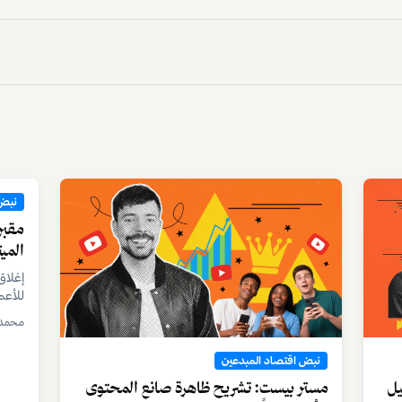
نبض 
كيف 
الاج
تقرير
استخد
الاجت
هيئة ت
تحولا
نبض اقتصاد المبدعين
مستر بيست: تشريح ظاهرة صانع المحتوى