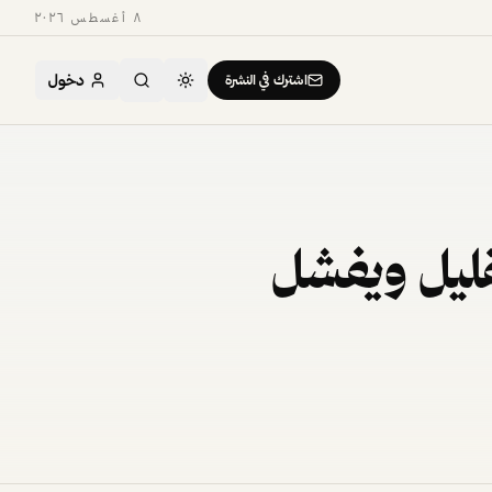
٨ أغسطس ٢٠٢٦
دخول
اشترك في النشرة
قليل ويفشل