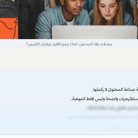
معدلات بقاء المبدعين: لماذا ينجح القليل ويفشل الكثيرون؟
 صناعة المحتوى لا يكملها.
استراتيجيات واضحة وليس فقط الموهبة.
مجتمع حقيقي هما مفتاحا البقاء.
واحدة هو أكبر المخاطر التي تواجه المبدعين.
مشروعاً متكاملاً حول محتواه.