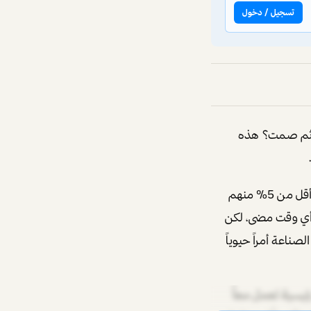
تسجيل / دخول
س ثم صمت؟ هذه
فبينما يُقدّر عدد المبدعين حول العالم بأكثر من 200 مليون شخص، تشير التقديرات إلى أن أقل من 5% منهم
أي وقت مضى، لكن
ناعة أمراً حيوياً
محتوى الذين