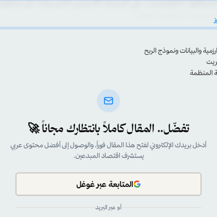
محتوى والتفاعل مع جمهورهم على مدى فترة زمنية محددة. إنه مق
ى. حين يتسرب المبدعون بمعدلات عالي
ز
مبدعين؟
حقيقي: هل لا تزال صالحة؟
ي يواجه المبدع العربي؟
تفضّل.. المقال كاملاً بانتظارك مجاناً 🚀
أدخل بريدك الإلكتروني لفتح هذا المقال فوراً، والوصول إلى أفضل محتوى عربي
يستشرف اقتصاد المبدعين.
المتابعة عبر غوغل
أو عبر البريد