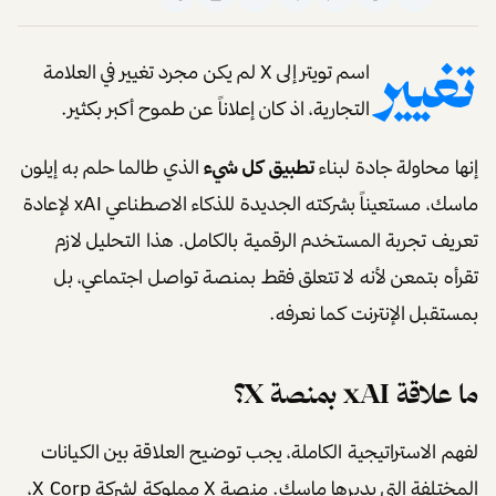
تغيير
اسم تويتر إلى X لم يكن مجرد تغيير في العلامة
التجارية، اذ كان إعلاناً عن طموح أكبر بكثير.
إنها محاولة جادة لبناء
تطبيق كل شيء
الذي طالما حلم به إيلون
ماسك، مستعيناً بشركته الجديدة للذكاء الاصطناعي xAI لإعادة
تعريف تجربة المستخدم الرقمية بالكامل. هذا التحليل لازم
تقرأه بتمعن لأنه لا تتعلق فقط بمنصة تواصل اجتماعي، بل
بمستقبل الإنترنت كما نعرفه.
ما علاقة xAI بمنصة X؟
لفهم الاستراتيجية الكاملة، يجب توضيح العلاقة بين الكيانات
المختلفة التي يديرها ماسك. منصة X مملوكة لشركة X Corp،