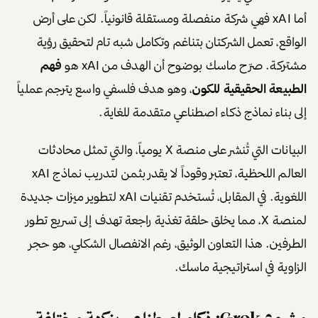
أما xAI فهي شركة منفصلة ومستقلة قانونياً. لكن على أرض
الواقع، تعمل الشركتان بتناغم وتكامل شبه تام لتحقيق رؤية
مشتركة. صرّح ماسك بوضوح أن الهدف من xAI هو
فهم
الطبيعة الحقيقية للكون
، وهو هدف فلسفي واسع يترجم عملياً
إلى بناء نماذج ذكاء اصطناعي متقدمة للغاية.
البيانات التي تُنشر على منصة X يومياً، والتي تمثل محادثات
العالم اللحظية، تعتبر وقوداً لا يقدر بثمن لتدريب نماذج xAI
اللغوية. في المقابل، تُستخدم تقنيات xAI لتطوير ميزات جديدة
لمنصة X، مما يخلق حلقة تغذية راجعة تهدف إلى تسريع تطور
الطرفين. هذا التعاون الوثيق، رغم الانفصال الشكلي، هو حجر
الزاوية في استراتيجية ماسك.