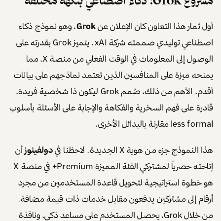
مشروع Grok: ذكاء اصطناعي بنكهة مختلفة
أول ثمار هذا التعاون كان الإعلان عن
Grok
، وهو نموذج ذكاء
اصطناعي توليدي صممته شركة xAI. يتميز Grok بقدرته على
الوصول إلى المعلومات في الوقت الفعلي من منصة X، مما
يمنحه ميزة على المنافسين الذين تعتمد نماذجهم على بيانات
أقدم. الأهم من ذلك، صُمم Grok ليكون ذا شخصية فريدة،
قادرة على فهم السخرية والفكاهة والإجابة على الأسئلة بأسلوب
less formal مقارنة بالبدائل الأخرى.
هذا النموذج جزء من هوية X الجديدة. لاحظنا في
دولفينوز
أن
إتاحته حصرياً لمشتركي الفئة المميزة Premium+ في منصة X
هو خطوة استراتيجية لتحويل قاعدة المستخدمين من مجرد
أرقام إلى مشتركين يدفعون مقابل خدمات ذات قيمة مضافة.
من خلال Grok، يحصل المستخدم على مساعد ذكي، ونافذة