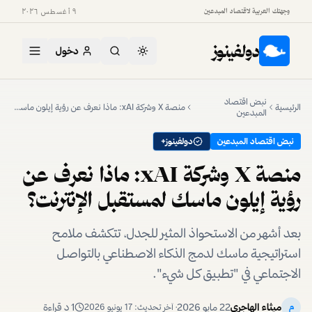
وجهتك العربية لاقتصاد المبدعين
٩ أغسطس ٢٠٢٦
دولفينوز
دخول
نبض اقتصاد
الرئيسية
منصة X وشركة xAI: ماذا نعرف عن رؤية إيلون ماسك لمستقبل الإنترنت؟
المبدعين
نبض اقتصاد المبدعين
دولفينوز+
منصة X وشركة xAI: ماذا نعرف عن
رؤية إيلون ماسك لمستقبل الإنترنت؟
بعد أشهر من الاستحواذ المثير للجدل، تتكشف ملامح
استراتيجية ماسك لدمج الذكاء الاصطناعي بالتواصل
الاجتماعي في "تطبيق كل شيء".
ميثاء الهاجري
22 مايو 2026
1
د قراءة
م
· آخر تحديث:
17 يونيو 2026