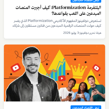
نبض اقتصاد المبدعين
البلتفرمة Platformization: كيف أجبرت المنصات
المبدعين على اللعب بقواعدها؟
تستعرض دولفينوز المفهوم الأكاديمي Platformization الذي يفسر
كيف حولت المنصات الرقمية المبدعين من فنانين مستقلين إلى شركاء
تحت رحمة خوارزمياتها ونماذجها الربحية المتغيرة، مع تحليل لأثر ذلك على
هيئة تحرير دولفينوز
•
3 يوليو 2026
صناع المحتوى في الخليج.
نبض اقتصاد المبدعين