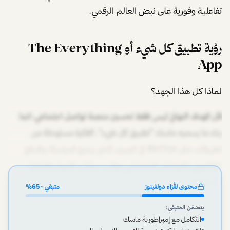
تفاعلية وفورية على نبض العالم الرقمي.
رؤية تطبيق كل شيء أو The Everything
App
لماذا كل هذا الجهد؟
لأن الهدف النهائي ليس فقط تحسين منصة تواصل اجتماعي، انما
بناء ما يسميه ماسك "تطبيق كل شيء". الفكرة مستوحاة من
تطبيقات مثل WeChat في الصين، الذي يدمج المراسلة، والدفع
الإلكتروني، والتواصل الاجتماعي، وطلب سيارات الأجرة، والتجارة
الإلكترونية،
محتوى لقُرّاء دولفينوز
متبقي ~
65
%
يتضمّن المتبقي:
التكامل مع إمبراطورية ماسك