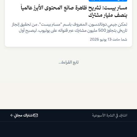
مستر بيست: تشريح ظاهرة صانع المحتوى الأبرز عالمياً
بنصف مليار مشترك
تمكن جيمي دونالدسون، المعروف باسم "مستر بيست"، من تحقيق إنجاز
تاريخي بتجاوز 500 مليون مشترك عبر قنواته على يوتيوب، ليصبح أول
يوتيوبر فردي يصل إلى هذا الرقم القياسي.
شما حامد
•
13 يونيو 2026
تابع القراءة…
اشتراك مجاني
اشترك في النشرة الأسبوعية