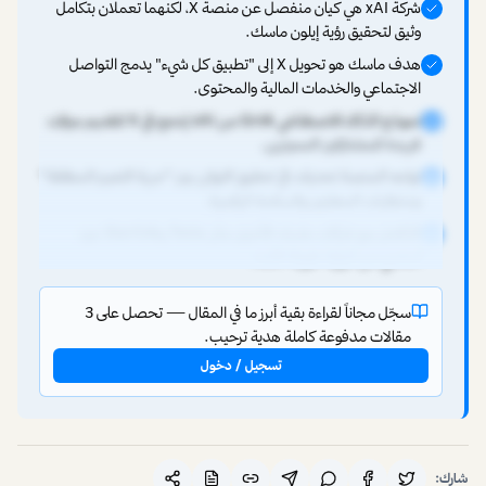
شركة xAI هي كيان منفصل عن منصة X، لكنهما تعملان بتكامل
وثيق لتحقيق رؤية إيلون ماسك.
هدف ماسك هو تحويل X إلى "تطبيق كل شيء" يدمج التواصل
الاجتماعي والخدمات المالية والمحتوى.
نموذج الذكاء الاصطناعي Grok من xAI يُدمَج في X لتقديم ميزات
فريدة للمشتركين المميزين.
تواجه المنصة تحديات في تحقيق التوازن بين "حرية التعبير المطلقة"
ومتطلبات المعلنين والسلامة الرقمية.
التكامل مع شركات ماسك الأخرى مثل Tesla وStarlink جزء
أساسي من الرؤية طويلة الأمد.
سجّل مجاناً لقراءة بقية أبرز ما في المقال — تحصل على 3
مقالات مدفوعة كاملة هدية ترحيب.
تسجيل / دخول
شارك: