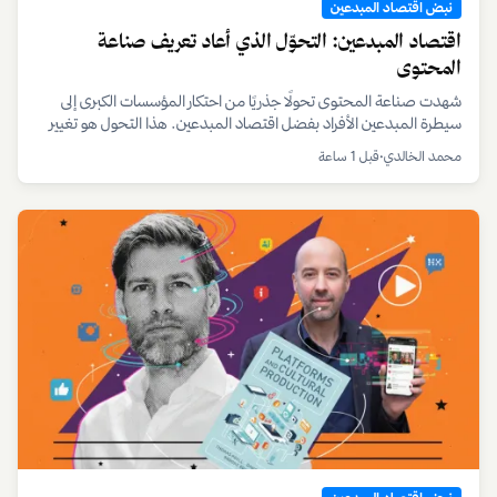
نبض اقتصاد المبدعين
اقتصاد المبدعين: التحوّل الذي أعاد تعريف صناعة
المحتوى
شهدت صناعة المحتوى تحولًا جذريًا من احتكار المؤسسات الكبرى إلى
سيطرة المبدعين الأفراد بفضل اقتصاد المبدعين. هذا التحول هو تغيير
عميق في نموذج الأعمال، حيث يعتمد المبدعون على نماذج تمويل
محمد الخالدي
•
قبل 1 ساعة
مستحدثة مثل الاشتراكات المباشرة والدعم الجماهيري بدلاً من الاعتماد
الكلي على الإعلانات أو العقود المؤسسية. تشير التقديرات إلى أن حجم
سوق اقتصاد المبدعين العالمي تجاوز مئات المليارات من الدولارات، مع
توقعات بنمو متسارع مدفوع بمليارات المستخدمين النشطين على
المنصات الرقمية. هذا التحول يعيد تعريف العمل نفسه، تتلاشى الحدود
بين العمل والهواية، وتتزايد أعداد الأفراد الذين يجدون في المحتوى الرقمي
وسيلة للاستقلال المالي والرضا المهني. لم يعد الحديث عن اقتصاد
المبدعين ترفًا فكريًا، بل تحول هيكلي في ميزان القوى الاقتصادي، ينتقل
فيه مركز الثقل من المؤسسات الإعلامية الضخمة إلى الفرد المبدع.