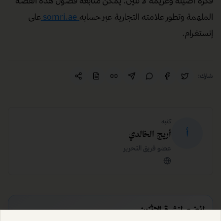
فكرة أصيلة وعزيمة لا تلين. يمكن متابعة فصول هذه القصة
الملهمة وتطور علامته التجارية عبر حسابه
somri.ae
على
إنستغرام.
شارك:
كتبه
أ
أريج الخالدي
عضو فريق التحرير
انضم لنشرة الاثنين