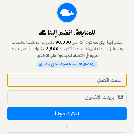
أفضل نشرة عربية في اقتصاد المبدعين · بدون سبام · إلغاء بنقرة
للمتابعة، انضم إلينا 🌊
انضم إلينا. يثق بمحتوانا أكثر من
90,000
متابع عبر مختلف المنصات،
اشترك مجاناً
ويستقبل نشرة الاثنين الأسبوعية أكثر من
3,500
مشترك… أفضل نشرة
عربية في اقتصاد المبدعين على الإطلاق.
المتابعة عبر غوغل
لإكمال القراءة، الاشتراك مجاني وضروري
يستقبل نشرة الاثنين آلاف المشتركين
يهمّك أيضاً
اشترك مجاناً
قصص المبدعين
أو