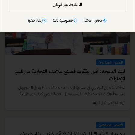
همسة شك أشعلت طموحاً: قصة محمود الأنصاري من
المتابعة عبر غوغل
أدنوك إلى ريادة الأعمال
من وظيفة آمنة في أدنوك إلى عالم ريادة الأعمال المليء بالتحديات. قصة
محتوى مختار
خصوصية تامة
إلغاء بنقرة
محمود الأنصاري تثبت أن لحظة شك واحدة قد تكون الشرارة التي تطلق
العنان لإمكانيات لا محدودة، وأن الخطوة الأولى هي الأهم دائمًا.
أريج الخالدي
•
7 يوليو 2026
قصص المبدعين
من أزمة إلى 13 مليون مشاهدة: قصة شملان العواد
بعد إنهاء خدماته من العمل، قرر شملان العواد صناعة مستقبله بنفسه.
تحولت رحلته إلى قصة نجاح ملهمة حين حصد مقطعه الأول مليون
مشاهدة في يوم واحد، ليواصل تحقيق الملايين.
أريج الخالدي
•
4 يونيو 2026
قصص المبدعين
فاطمة الشرهان: حين يصبح الرفض وقوداً للإبداع
واجهت في بدايتها تحدياً أكاديمياً، فحوّلته إلى أفضل مشروع تخرج في
دفعتها. اليوم، تواصل فاطمة الشرهان تحويل التحديات إلى فرص، لتبني