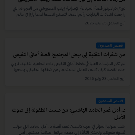
هوية إبداعية ملهمة تجمع بين التصميم، الإعلام، والعمل المجتمعي.
أريج الخالدي
•
18 مايو 2026
قصص المبدعين
من رماد الأزمات: قصة عدنان الكندي في بناء استثماراته
الجديدة
واجه رائد الأعمال عدنان الكندي تحديات كبرى خلال جائحة كورونا، فحوّل
مساره من الاستشارات الاستثمارية إلى تأسيس كيان متخصص بتجارة البن
الإندونيسي.
أريج الخالدي
•
13 مايو 2026
قصص المبدعين
كيف تبدأ من جديد: حكاية خالد الحرمي
بعد 19 عاماً من العطاء، وجد خالد الحرمي نفسه عند نقطة تحوّل قاسية.
لكنه اتخذها نقطة انطلاق لتطوير مهاراته وتسلق أصعب القمم، ليثبت أن
الإرادة تصنع المستحيل.
أريج الخالدي
•
11 مايو 2026