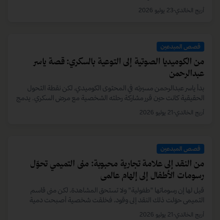
قصص المبدعين
فطيم البسكتي: قلبٌ ينبض بالإبداع
نجت من الموت غرقاً، لتبدأ حياة جديدة بعزيمة لا تلين. تروي قصة فطيم
البسكتي رحلتها في ترك بصمة مميزة بكل مجال تطرقه، من التمثيل إلى
عالم الأعمال.
أريج الخالدي
•
قبل 3 يوم
تابع القراءة…