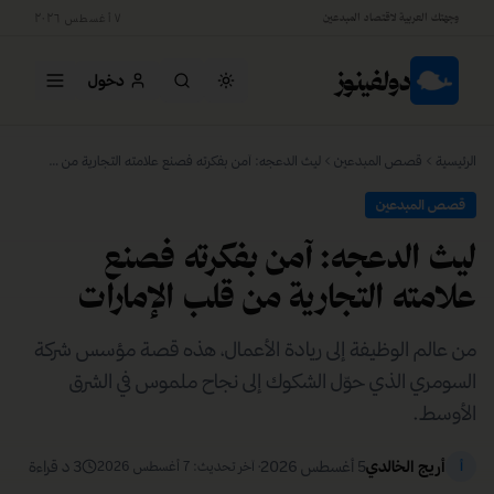
وجهتك العربية لاقتصاد المبدعين
٧ أغسطس ٢٠٢٦
دولفينوز
دخول
جاري التحميل…