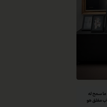
 ما سمح له
باب مغلق هو