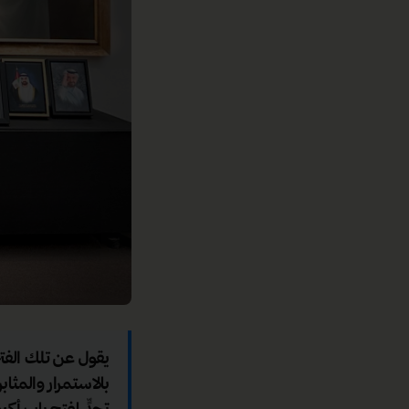
يقول عن تلك الفت
بالاستمرار والمث
تحدٍّ لفتح باب أك