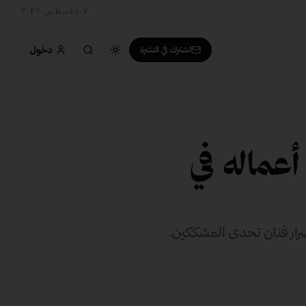
٧ أغسطس ٢٠٢٦
دخول
اشترك في النشرة
أعماله في
رار فنان تحدى المشككين.