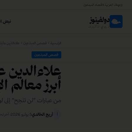
وجهتك العربية لاقتصاد المبدعين
دولفينوز
نبض اق
نروي تأثيرك
الرئيسية
قصص المبدعين
علاءالدين عابدي
قصص المبدعين
علاءالدين عا
أبرز معالم ال
من عبارات "لن تنجح" إلى ل
أريج الخالدي
5 يوليو 2026
أ
· آخر ت