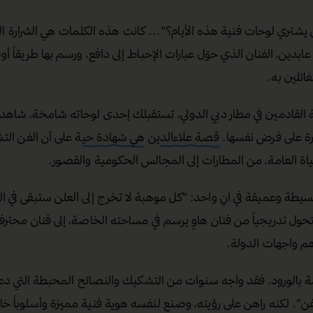
يشتري لوحات فنية هذه الأيام؟"... كانت هذه الكلمات هي الشرارة ا
عابدين، الفنان الذي حوّل عبارات الإحباط إلى دافع، ورسم بها طريقاً أ
ائلين به.
ة القادمين في مطار دبي الدولي، تستقبلك إحدى لوحاته شامخة، شاهد
درة على فرض نفسها.
قصة علاءالدين هي شهادة حية
على أن الفن التش
اة العامة، من المطارات إلى المجالس الحكومية والقصور.
سيطة وعميقة في آنٍ واحد: "كل موهبة لا تخرج إلى العلن ستبقى في ال
حول تدريجياً من فنان هاوٍ يرسم في مساحته الخاصة، إلى فنان محتر
م واجهات الدولة.
 بالورود، فقد واجه سنوات من التشكيك والنصائح المحبطة التي د
ن". لكنه راهن على رؤيته، وصنع لنفسه هوية فنية مميزة وأسلوباً خاص