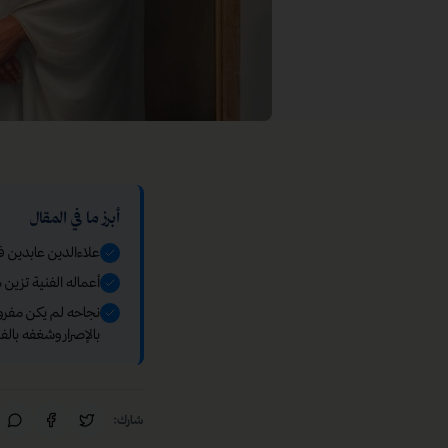
أبرز ما في المقال
علاءالدين عابدين فن
أعماله الفنية تزين
نجاحه لم يكن مفرو
بالإصرار وشغفه بالف
شارك: