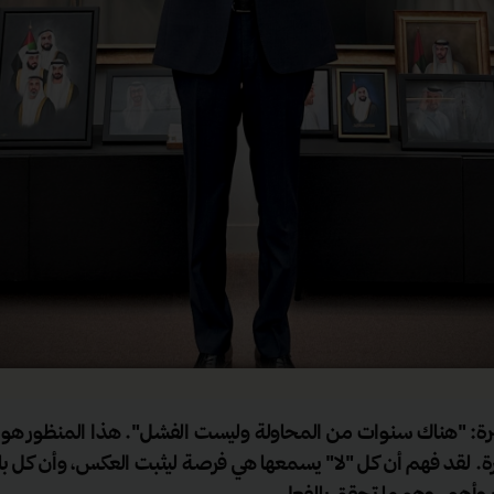
رة: "هناك سنوات من المحاولة وليست الفشل". هذا المنظور هو
ابرة. لقد فهم أن كل "لا" يسمعها هي فرصة ليثبت العكس، وأن كل 
بر وأهم، وهو ما تحقق بالفعل.