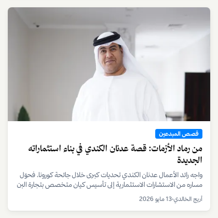
اشتراك مجاني
اشترك في النشرة الأسبوعية
دولفينوز
نقرأ اقتصاد المبدعين كما يحدث فعلاً!! قصص محلية
وعالمية، وتحليلات مٌعمقة، وأدوات موجّهة لصناع المحتوى
وقادة السوق في العالم العربي.
الأقسام
المنصة
نبض اقتصاد المبدعين
من نحن؟