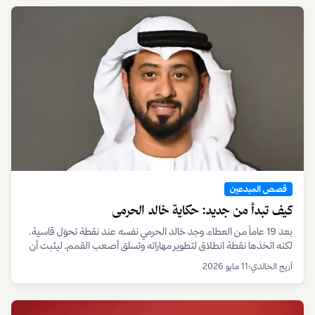
قصص المبدعين
النشرة البريدية
مقالات وتقارير
تواصل معنا
أعلن مع دولفينوز
الأسئلة الشائعة
رشّح قصة
قانوني
تابعنا
سياسة الخصوصية
شروط الاستخدام
editorial@dolphinuz.com
الشفافية والأمان
© 2015–
2026
دولفينوز · جميع الحقوق محفوظة
من دبي 🌴❤️