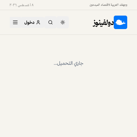
وجهتك العربية لاقتصاد المبدعين
٨ أغسطس ٢٠٢٦
دولفينوز
دخول
جاري التحميل…