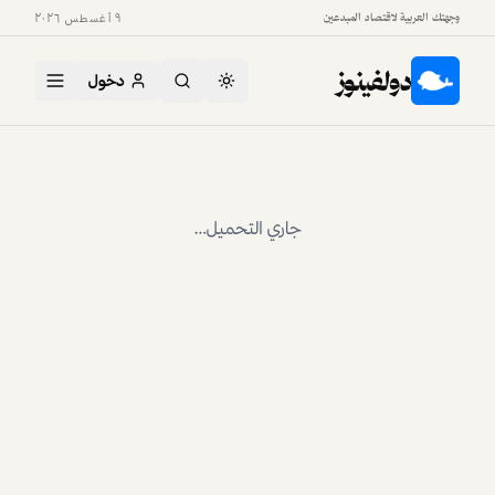
وجهتك العربية لاقتصاد المبدعين
٩ أغسطس ٢٠٢٦
دولفينوز
دخول
جاري التحميل…