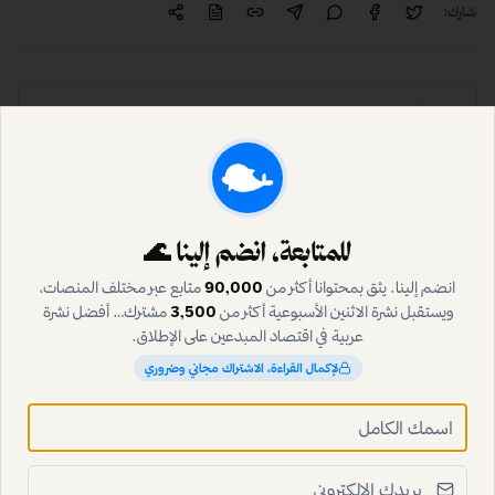
مسبقة، هي مفتاح النجاح.
من موظف متردد إلى رائد أعمال يؤسس شركة كل عام، يواصل
محمود الأنصاري كتابة فصول قصته الملهمة، ويمكن متابعة
رحلته وتطور أعماله عبر حسابه على إنستغرام
.
mahmoud.alansaari
للمتابعة، انضم إلينا 🌊
انضم إلينا. يثق بمحتوانا أكثر من
90,000
متابع عبر مختلف المنصات،
ويستقبل نشرة الاثنين الأسبوعية أكثر من
3,500
مشترك… أفضل نشرة
شارك:
عربية في اقتصاد المبدعين على الإطلاق.
لإكمال القراءة، الاشتراك مجاني وضروري
كتبه
أ
أريج الخالدي
عضو فريق التحرير