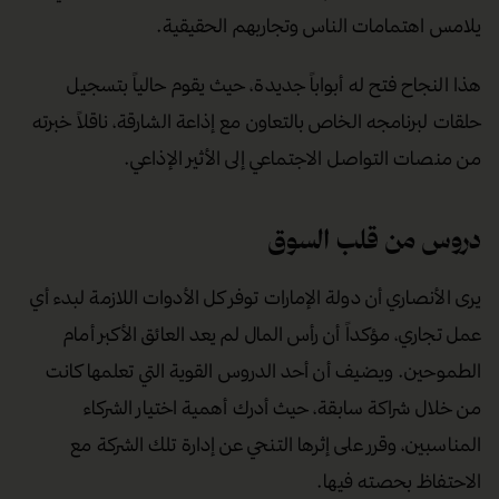
الرقمي. بدأ في صناعة محتوى يركز على التوعية في مجال البناء
وتشجيع الشباب على دخول عالم ريادة الأعمال. كان هدفه
واضحاً: مشاركة المعرفة ودعم شركاته عبر بناء جسر من الثقة
مع الجمهور.
أتت النتائج لتؤكد صحة رهانه. فرغم أن عدد المتابعين لم يكن
مقياسه الوحيد، تخطى عدد زوار ملفه الشخصي نصف مليون زائر
في أقل من شهر واحد. أدرك الأنصاري أن "القصة والتجربة هي
من تفوز دائماً"، وفهم حاجة السوق للمحتوى الصادق الذي
يلامس اهتمامات الناس وتجاربهم الحقيقية.
هذا النجاح فتح له أبواباً جديدة، حيث يقوم حالياً بتسجيل
حلقات لبرنامجه الخاص بالتعاون مع إذاعة الشارقة، ناقلاً خبرته
من منصات التواصل الاجتماعي إلى الأثير الإذاعي.