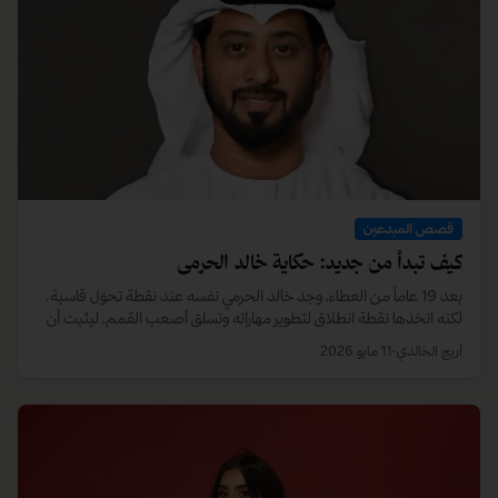
قصص المبدعين
من رماد الأزمات: قصة عدنان الكندي في بناء استثماراته
الجديدة
واجه رائد الأعمال عدنان الكندي تحديات كبرى خلال جائحة كورونا، فحوّل
مساره من الاستشارات الاستثمارية إلى تأسيس كيان متخصص بتجارة البن
الإندونيسي.
أريج الخالدي
•
13 مايو 2026