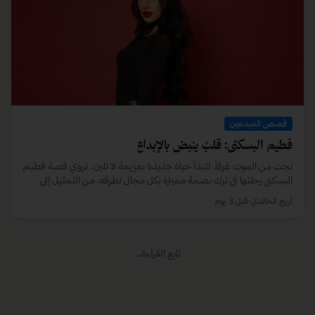
قصص المبدعين
كيف تبدأ من جديد: حكاية خالد الحرمي
بعد 19 عاماً من العطاء، وجد خالد الحرمي نفسه عند نقطة تحوّل قاسية.
لكنه اتخذها نقطة انطلاق لتطوير مهاراته وتسلق أصعب القمم، ليثبت أن
الإرادة تصنع المستحيل.
أريج الخالدي
•
11 مايو 2026