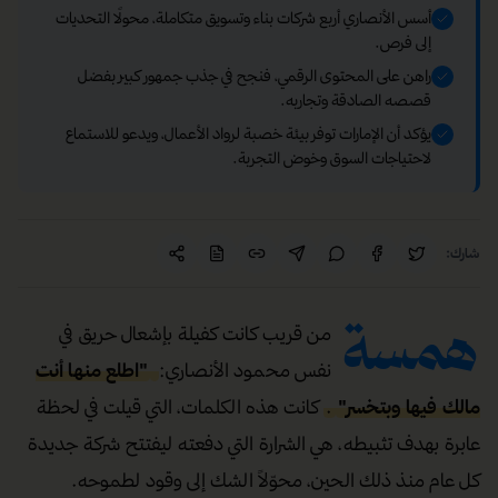
أسس الأنصاري أربع شركات بناء وتسويق متكاملة، محولًا التحديات
إلى فرص.
راهن على المحتوى الرقمي، فنجح في جذب جمهور كبير بفضل
قصصه الصادقة وتجاربه.
يؤكد أن الإمارات توفر بيئة خصبة لرواد الأعمال، ويدعو للاستماع
لاحتياجات السوق وخوض التجربة.
شارك:
همسة
من قريب كانت كفيلة بإشعال حريق في
نفس محمود الأنصاري:
"اطلع منها أنت
مالك فيها وبتخسر"
.
كانت هذه الكلمات، التي قيلت في لحظة
عابرة بهدف تثبيطه، هي الشرارة التي دفعته ليفتتح شركة جديدة
كل عام منذ ذلك الحين، محوّلاً الشك إلى وقود لطموحه.