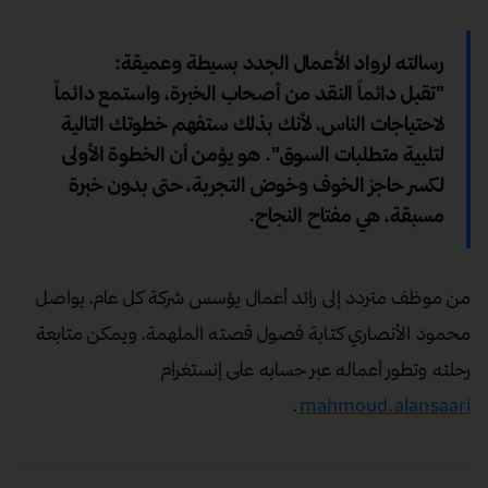
دروس من قلب السوق
يرى الأنصاري أن دولة الإمارات توفر كل الأدوات اللازمة لبدء أي
عمل تجاري، مؤكداً أن رأس المال لم يعد العائق الأكبر أمام
الطموحين. ويضيف أن أحد الدروس القوية التي تعلمها كانت
من خلال شراكة سابقة، حيث أدرك أهمية اختيار الشركاء
المناسبين، وقرر على إثرها التنحي عن إدارة تلك الشركة مع
الاحتفاظ بحصته فيها.
رسالته لرواد الأعمال الجدد بسيطة وعميقة:
"تقبل دائماً النقد من أصحاب الخبرة، واستمع دائماً
لاحتياجات الناس، لأنك بذلك ستفهم خطوتك التالية
لتلبية متطلبات السوق". هو يؤمن أن الخطوة الأولى
لكسر حاجز الخوف وخوض التجربة، حتى بدون خبرة