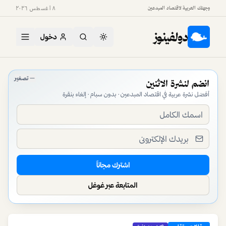
وجهتك العربية لاقتصاد المبدعين
٨ أغسطس ٢٠٢٦
دولفينوز
دخول
دولفينوز — منصة اقتصاد المبدعين في العالم العربي
تصغير
انضم لنشرة الاثنين
أفضل نشرة عربية في اقتصاد المبدعين · بدون سبام · إلغاء بنقرة
اشترك مجاناً
المتابعة عبر غوغل