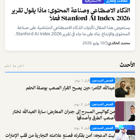
مقالات وتقارير
استشرافية
الذكاء الاصطناعي وصناعة المحتوى: ماذا يقول تقرير
Stanford AI Index 2026 فعلاً
يستعرض هذا المقال تأثيرات الذكاء الاصطناعي المتنامية على صناعة
المحتوى والإبداع، بناءً على ما جاء في تقرير Stanford AI Index 2026.
نسلط الضوء على الفرص والتحديات التي يواجهها المبدعون في عصر الذكاء
محمد الخالدي
10 يوليو 2026
الاصطناعي.
الأحدث
آخر ما نُشر
قصص المبدعين
قبل 1 يوم
عبدالله الثامر: حين يصبح القرار الصعب بوصلة الحلم
قصص المبدعين
قبل 2 يوم
من كواليس المسرح إلى جدران المعارض: سارة العبدالله تختار
أصعب الطرق وأصدقها
قصص المبدعين
قبل 3 يوم
ليث الدعجه: آمن بفكرته فصنع علامته التجارية من قلب الإمارات