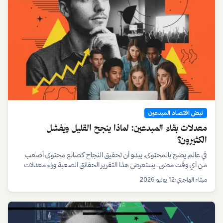
نبض اقتصاد المبدعين
معدلات بقاء المبدعين: لماذا ينجح القليل ويفشل
الكثيرون؟
في عالم يضج بالمحتوى، يبدو أن تحقيق النجاح كصانع محتوى أصعب
من أي وقت مضى. يستعرض هذا التقرير الحقائق الصعبة وراء معدلات
بقاء المبدعين، ويكشف عن الاستراتيجيات التي تفصل بين الهواية العابرة
ميثاء الهاجري
•
12 يونيو 2026
والمشروع المستدام.