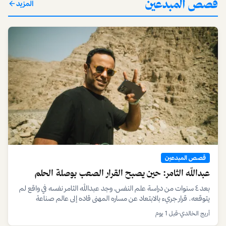
قصص المبدعين
المزيد
قصص المبدعين
عبدالله الثامر: حين يصبح القرار الصعب بوصلة الحلم
بعد ٤ سنوات من دراسة علم النفس، وجد عبدالله الثامر نفسه في واقع لم
يتوقعه. قرار جريء بالابتعاد عن مساره المهني قاده إلى عالم صناعة
الأفلام، حيث أسس هوية فكرية قوية وعرض أعماله على منصة نتفليكس.
أريج الخالدي
•
قبل 1 يوم