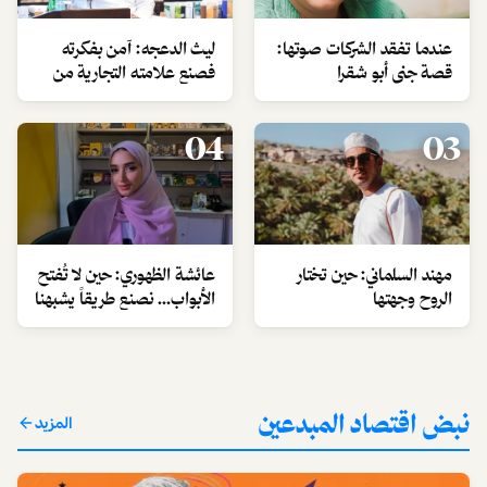
عندما تفقد الشركات صوتها:
ليث الدعجه: آمن بفكرته
قصة جنى أبو شقرا
فصنع علامته التجارية من
قلب الإمارات
04
03
مهند السلماني: حين تختار
عائشة الظهوري: حين لا تُفتح
الروح وجهتها
الأبواب… نصنع طريقاً يشبهنا
نبض اقتصاد المبدعين
المزيد