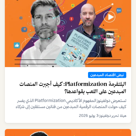
نبض اقتصاد المبدعين
البلتفرمة Platformization: كيف أجبرت المنصات
المبدعين على اللعب بقواعدها؟
تستعرض دولفينوز المفهوم الأكاديمي Platformization الذي يفسر
كيف حولت المنصات الرقمية المبدعين من فنانين مستقلين إلى شركاء
تحت رحمة خوارزمياتها ونماذجها الربحية المتغيرة، مع تحليل لأثر ذلك على
هيئة تحرير دولفينوز
•
3 يوليو 2026
صناع المحتوى في الخليج.