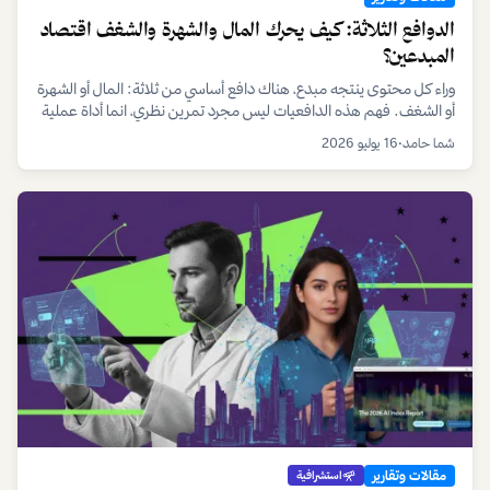
الدوافع الثلاثة: كيف يحرك المال والشهرة والشغف اقتصاد
المبدعين؟
وراء كل محتوى ينتجه مبدع، هناك دافع أساسي من ثلاثة: المال أو الشهرة
أو الشغف. فهم هذه الدافعيات ليس مجرد تمرين نظري، انما أداة عملية
يستخدمها المبدعون ومديرو المواهب لتحديد المسار الصحيح للنمو
شما حامد
•
16 يوليو 2026
والاستدامة المهنية.
مقالات وتقارير
استشرافية