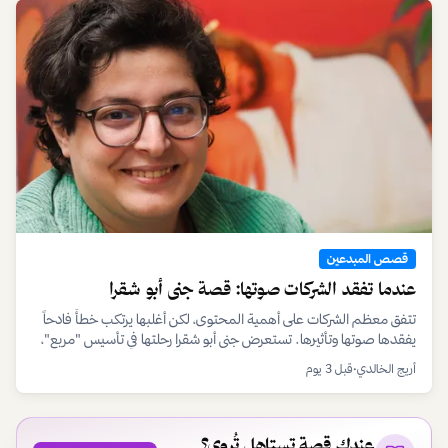
قصص المبدعين
عندما تفقد الشركات صوتها: قصة جنى أبو شقرا
تتفق معظم الشركات على أهمية المحتوى، لكن أغلبها يرتكب خطأً فادحاً
يفقدها صوتها وتأثيرها. تستعرض جنى أبو شقرا رحلتها في تأسيس "مربع"،
وهي رؤية لإعادة بوصلة التسويق نحو الأصالة والتمكين.
أريج الخالدي
•
قبل 3 يوم
عندك قصة تستاهل تُروى؟