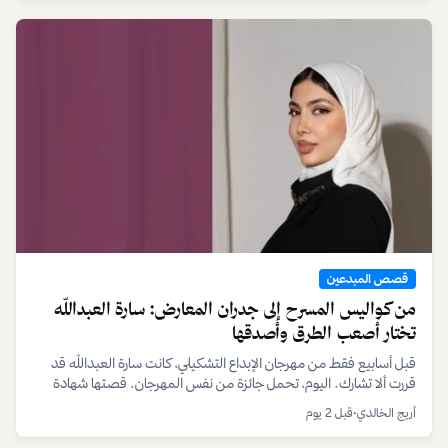
قصص المبدعين
من كواليس المسرح إلى جدران المعارض: سارة العبدالله
تختار أصعب الطرق وأصدقها
قبل أسابيع فقط من مهرجان الإبداع التشكيلي، كانت سارة العبدالله قد
قررت ألا تشارك. اليوم، تحمل جائزة من نفس المهرجان. قصتها شهادة
على أن النجاح الحقيقي يكمن في الشجاعة لاختيار طريقك الخاص.
أريج الخالدي
•
قبل 2 يوم