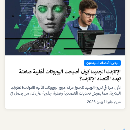
نبض اقتصاد المبدعين
الإنترنت الجديد: كيف أصبحت الروبوتات أغلبية صامتة
تهدد اقتصاد الإنترنت؟
لأول مرة في تاريخ الويب، تتجاوز حركة مرور الروبوتات الآلية (البوتات) نظيرتها
البشرية، مما يفرض تحديات اقتصادية وتقنية جذرية على كل من يعمل في
الفضاء الرقمي، من المعلنين إلى المبدعين والتجار.
مريم جابر
•
11 يونيو 2026