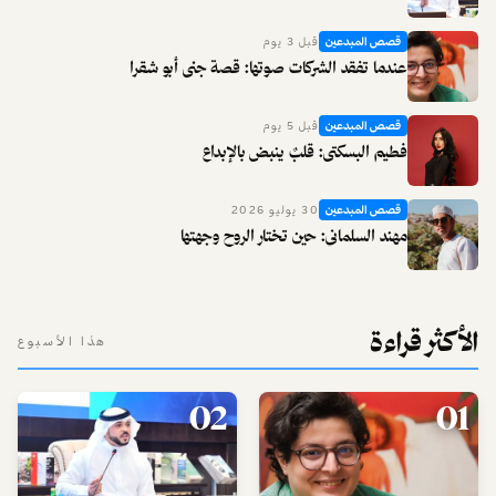
قصص المبدعين
قبل 3 يوم
عندما تفقد الشركات صوتها: قصة جنى أبو شقرا
قصص المبدعين
قبل 5 يوم
فطيم البسكتي: قلبٌ ينبض بالإبداع
قصص المبدعين
30 يوليو 2026
مهند السلماني: حين تختار الروح وجهتها
الأكثر قراءة
هذا الأسبوع
02
01