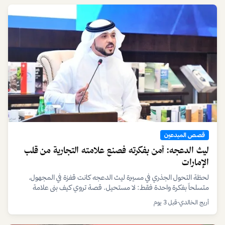
قصص المبدعين
ليث الدعجه: آمن بفكرته فصنع علامته التجارية من قلب
الإمارات
لحظة التحول الجذري في مسيرة ليث الدعجه كانت قفزة في المجهول،
متسلحاً بفكرة واحدة فقط: لا مستحيل. قصة تروي كيف بنى علامة
تجارية من الصفر متجاوزاً التحديات بإصرار وعزيمة.
أريج الخالدي
•
قبل 3 يوم