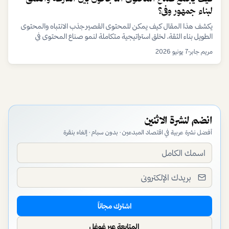
وتتطلب من صانعي المحتوى تقديم رسائل إيجابية تعكس صورة الإمارات
لبناء جمهور وفي؟
المشرقة وتدعم مسيرتها التنموية.
يكشف هذا المقال كيف يمكن للمحتوى القصير جذب الانتباه والمحتوى
الطويل بناء الثقة، لخلق استراتيجية متكاملة لنمو صناع المحتوى في
الاقتصاد الرقمي.
مريم جابر
•
7 يونيو 2026
انضم لنشرة الاثنين
أفضل نشرة عربية في اقتصاد المبدعين · بدون سبام · إلغاء بنقرة
اشترك مجاناً
المتابعة عبر غوغل