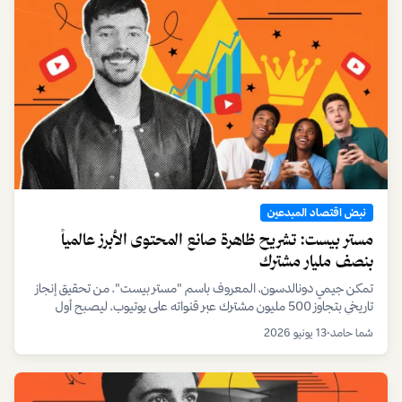
نبض اقتصاد المبدعين
مستر بيست: تشريح ظاهرة صانع المحتوى الأبرز عالمياً
بنصف مليار مشترك
تمكن جيمي دونالدسون، المعروف باسم "مستر بيست"، من تحقيق إنجاز
تاريخي بتجاوز 500 مليون مشترك عبر قنواته على يوتيوب، ليصبح أول
يوتيوبر فردي يصل إلى هذا الرقم القياسي.
شما حامد
•
13 يونيو 2026