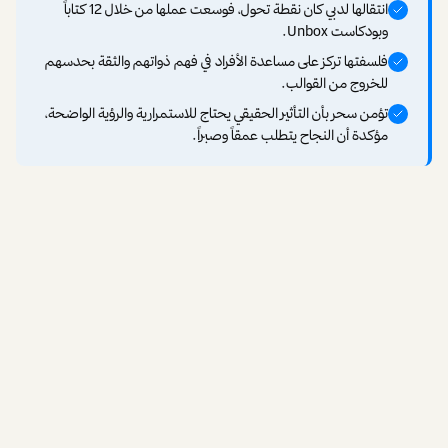
انتقالها لدبي كان نقطة تحول، فوسعت عملها من خلال 12 كتاباً
وبودكاست Unbox.
فلسفتها تركز على مساعدة الأفراد في فهم ذواتهم والثقة بحدسهم
للخروج من القوالب.
تؤمن سحر بأن التأثير الحقيقي يحتاج للاستمرارية والرؤية الواضحة،
مؤكدة أن النجاح يتطلب عمقاً وصبراً.
شارك:
بخبرة
تمتد لـ33 عاماً، ورصيد يضم أكثر من 16,000
جلسة إرشاد فردية، رسّخت سحر بالمر اسمها
كصوت مؤثر في مجال تطوير الذات والقيادة. انطلقت مسيرتها
كامتداد طبيعي لعملها كمرشدة حياتية، وتطورت لتصبح منصة
محتوى متكاملة تصل اليوم إلى جمهور يقارب 4 ملايين شخص