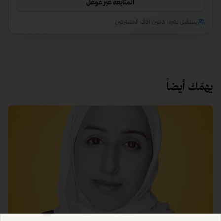
المتابعة عبر غوغل
يستقبل نشرة الاثنين آلاف المشتركين
يهمّك أيضاً
قصص المبدعين
ما وراء السلوك: قصة هبة الجساس في فك شفرة النفس
البشرية
أدركت د. هبة الجساس أن الصحة النفسية أعمق من مجرد حل
المشكلات. تروي قصتها في البحث عن المعنى خلف السلوك، وكيف أن
الوعي بالدوافع الخفية هو ما يصنع التحول الحقيقي في حياة الإنسان.
أريج الخالدي
•
17 يوليو 2026