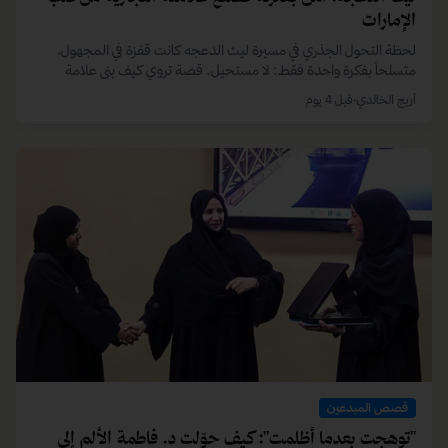
قصص المبدعين
سحر بالمر: كيف حوّلت 33 عاماً من الخبرة إلى محتوى
يصل للملايين
مسيرة مهنية تمتد لـ33 عاماً، أثمرت عن 12 كتاباً وتأثير وصل إلى 4 ملايين
شخص. اليوم، ومن دبي، تقود سحر بالمر حواراً معمّقاً حول الوعي الذاتي
والقيادة عبر منصتها "Unbox with Sahar".
أريج الخالدي
•
8 يوليو 2026
قصص المبدعين