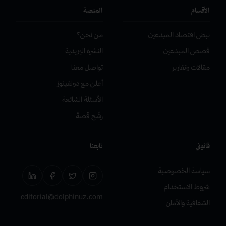
الأقسام
المنصة
نبض اقتصاد المبدعين
من نحن؟
قصص المبدعين
النشرة البريدية
مقالات وتقارير
تواصل معنا
أعلن مع دولفينوز
الأسئلة الشائعة
رشّح قصة
قانوني
تابعنا
سياسة الخصوصية
شروط الاستخدام
editorial@dolphinuz.com
الشفافية والأمان