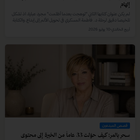
أمل غانم: كيف بنت مسيرة مهنية عبر التوازن بين 4 أدوار
محورية؟
تكشف د. أمل غانم، المتخصصة في الكوتشينج والتطوير الذاتي، عن رحلتها
غير التقليدية. استطاعت أن تجمع بين تخصص القانون ومسؤولياتها
الأسرية لبناء هوية مهنية فريدة في مجال التطوير الذاتي.
أريج الخالدي
•
23 يونيو 2026
قصص المبدعين
من انتظار الفرص إلى صناعتها: قصة م. عمر عبدالله العنزي
لسنوات، شارك عمر العنزي في المبادرات المجتمعية منتظراً الفرصة
المناسبة. وعندما أدرك أن التأثير الحقيقي يتطلب صناعة الفرص، قرر بناء
كيان شبابي من الصفر ليصبح مصدر إلهام للشباب.
أريج الخالدي
•
18 يونيو 2026
تابع القراءة…