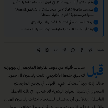
رفضٌ متكرر في العمل ومشاكل في قبول الماجستير دفعتها للتأمل.
صممت برنامجًا شاملًا "وعي جديد للتمكين الشخصي المعرفي"
مبنيًا على منهجية "القوى الذاتية التسعة".
تهدف للمساعدة في اكتشاف الذات والتميز الفردي.
تؤكد أن الانعطافات غير المتوقعة تقودنا لوجهتنا الحقيقية.
شارك:
قبل
ساعات قليلة من موعد طائرتها المتجهة إلى نيويورك
لتحقيق حلمها الأكاديمي، تلقت ياسمين آل حمود
رسالة إلكترونية ألغت كل شيء. قبولها في برنامج الماجستير
المرموق في تنمية الموارد البشرية قد سُحب. في تلك اللحظة
الفاصلة، وبدلاً من أن تستسلم للصدمة، اختارت ياسمين الهدوء
والتأمل، لتبدأ رحلة جديدة وغير متوقعة نحو اكتشاف صوتها