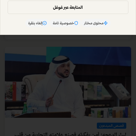
المتابعة عبر غوغل
محتوى مختار
خصوصية تامة
إلغاء بنقرة
قصص المبدعين
"توهجت بعدما أظلمت": كيف حوّلت د. فاطمة الألم إلى
إلهام
لم يكن عنوان كتابها الثاني "توهجت بعدما أظلمت" مجرد عبارة، اذ تشكل
تلخيصا دقيق لرحلة د. فاطمة المسكري في تحويل الألم إلى إبداع، والكتابة
إلى أداة تغيير ألهمت الآلاف.
أريج الخالدي
•
10 يوليو 2026