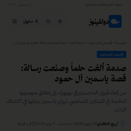
وجهتك العربية لاقتصاد المبدعين
١٠ أغسطس ٢٠٢٦
دولفينوز
دخول
الرئيسية
قصص المبدعين
صدمة ألغت حلماً وصنعت رسالة: قصة ياسمين آل حمود
قصص المبدعين
صدمة ألغت حلماً وصنعت رسالة:
قصة ياسمين آل حمود
من إلغاء قبول الماجستير في نيويورك إلى إطلاق منهجيتها
الخاصة في التمكين الشخصي، تروي ياسمين رحلتها في اكتشاف
الذات.
أريج الخالدي
29 مايو 2026
2
د قراءة
أ
· آخر تحديث:
11 يونيو 2026