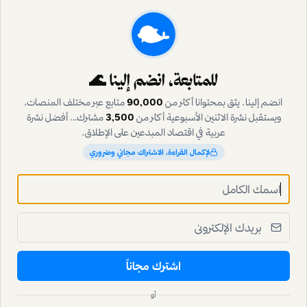
للمتابعة، انضم إلينا 🌊
انضم إلينا. يثق بمحتوانا أكثر من
90,000
متابع عبر مختلف المنصات،
ويستقبل نشرة الاثنين الأسبوعية أكثر من
3,500
مشترك… أفضل نشرة
عربية في اقتصاد المبدعين على الإطلاق.
لإكمال القراءة، الاشتراك مجاني وضروري
قصص المبدعين
ليث الدعجه: آمن بفكرته فصنع علامته التجارية من قلب
الإمارات
لحظة التحول الجذري في مسيرة ليث الدعجه كانت قفزة في المجهول،
متسلحاً بفكرة واحدة فقط: لا مستحيل. قصة تروي كيف بنى علامة
تجارية من الصفر متجاوزاً التحديات بإصرار وعزيمة.
أريج الخالدي
•
قبل 4 يوم
اشترك مجاناً
أو