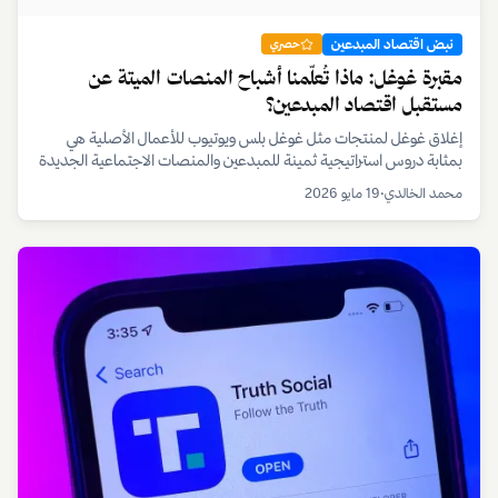
نبض اقتصاد المبدعين
حصري
مقبرة غوغل: ماذا تُُعلّمنا أشباح المنصات الميتة عن
مستقبل اقتصاد المبدعين؟
إغلاق غوغل لمنتجات مثل غوغل بلس ويوتيوب للأعمال الأصلية هي
بمثابة دروس استراتيجية ثمينة للمبدعين والمنصات الاجتماعية الجديدة
في العقد القادم. محمد الخالدي في هذا التحليل يكشف عن أهمية
محمد الخالدي
•
19 مايو 2026
المجتمع الأصيل، وقوة التخصص، وحدود فرض السلوك على
المستخدمين.