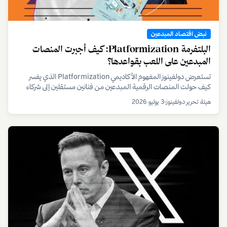
نبض اقتصاد المبدعين
البلتفرمة Platformization: كيف أجبرت المنصات
المبدعين على اللعب بقواعدها؟
تستعرض دولفينوز المفهوم الأكاديمي Platformization الذي يفسر
كيف حولت المنصات الرقمية المبدعين من فنانين مستقلين إلى شركاء
تحت رحمة خوارزمياتها ونماذجها الربحية المتغيرة، مع تحليل لأثر ذلك على
هيئة تحرير دولفينوز
•
3 يوليو 2026
صناع المحتوى في الخليج.