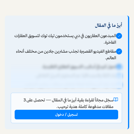
أبرز ما في المقال
المبدعون العقاريون في دبي يستخدمون تيك توك لتسويق العقارات
الفاخرة.
مقاطع الفيديو القصيرة تجذب مشترين جادين من مختلف أنحاء
العالم.
تحول كبير في أساليب التسويق العقاري التقليدية.
بناء الثقة والمصداقية عبر المحتوى المرئي التفاعلي.
تيك توك أصبح أداة فعالة لإغلاق صفقات بملايين الدراهم.
سجّل مجاناً لقراءة بقية أبرز ما في المقال — تحصل على 3
مقالات مدفوعة كاملة هدية ترحيب.
تسجيل / دخول