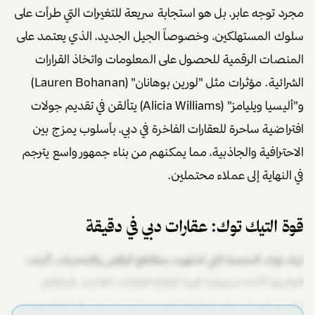
مجرد توجه عابر، بل هو استجابة سريعة للتغيرات التي طرأت على
سلوك المستهلكين، وخصوصاً الجيل الجديد، الذي يعتمد على
المنصات الرقمية للحصول على المعلومات واتخاذ القرارات
الشرائية. مؤثرات مثل "لورين بوهانان" (Lauren Bohanan)
و"أليسيا ويليامز" (Alicia Williams) يتألقن في تقديم جولات
افتراضية ساحرة للعقارات الفاخرة في دبي، بأسلوب يمزج بين
الاحترافية والجاذبية، مما يمكنهم من بناء جمهور واسع يترجم
في النهاية إلى عملاء محتملين.
قوة التيك توك: عقارات دبي في دقيقة
تيك توك، المنصة التي اشتهرت بمقاطع الرقص والتحديات، أثبتت
فعاليتها كأداة تسويقية قوية لقطاع العقارات الفاخرة. فمقاطع
الفيديو التي لا تتجاوز الدقيقة الواحدة، أصبحت وسيلة فعالة لعرض