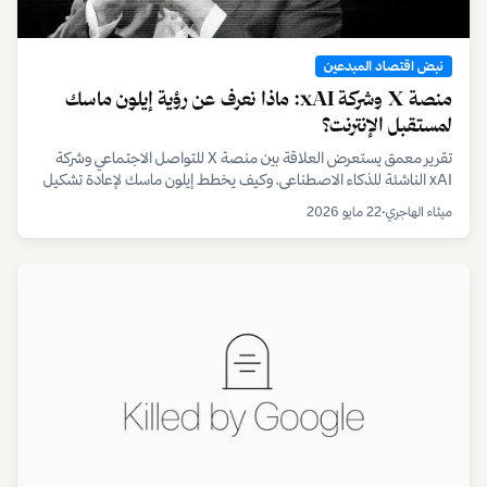
نبض اقتصاد المبدعين
منصة X وشركة xAI: ماذا نعرف عن رؤية إيلون ماسك
لمستقبل الإنترنت؟
تقرير معمق يستعرض العلاقة بين منصة X للتواصل الاجتماعي وشركة
xAI الناشئة للذكاء الاصطناعي، وكيف يخطط إيلون ماسك لإعادة تشكيل
المشهد الرقمي عبر بناء "تطبيق كل شيء".
ميثاء الهاجري
•
22 مايو 2026