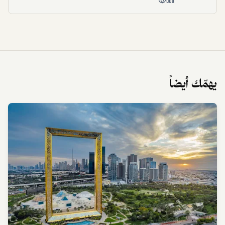
يهمّك أيضاً