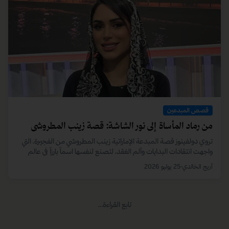
الأقسام
المنصة
نبض اقتصاد المبدعين
من نحن؟
قصص المبدعين
النشرة البريدية
مقالات وتقارير
تواصل معنا
أعلن مع دولفينوز
الأسئلة الشائعة
رشّح قصة
قانوني
تابعنا
سياسة الخصوصية