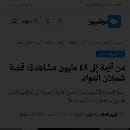
وجهتك العربية لاقتصاد المبدعين
٨ أغسطس ٢٠٢٦
دولفينوز
دخول
جاري التحميل…