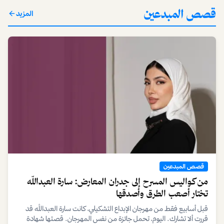
قصص المبدعين
المزيد
قصص المبدعين
من كواليس المسرح إلى جدران المعارض: سارة العبدالله
تختار أصعب الطرق وأصدقها
قبل أسابيع فقط من مهرجان الإبداع التشكيلي، كانت سارة العبدالله قد
قررت ألا تشارك. اليوم، تحمل جائزة من نفس المهرجان. قصتها شهادة