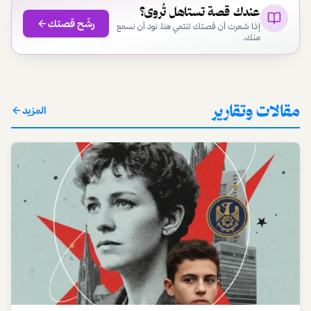
عندك قصة تستاهل تُروى؟
رشّح قصتك
إذا شعرت أن قصتك تنتمي هنا، نود أن نسمع
منك.
مقالات وتقارير
المزيد