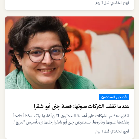
أريج الخالدي
•
قبل 1 يوم
قصص المبدعين
عندما تفقد الشركات صوتها: قصة جنى أبو شقرا
تتفق معظم الشركات على أهمية المحتوى، لكن أغلبها يرتكب خطأً فادحاً
يفقدها صوتها وتأثيرها. تستعرض جنى أبو شقرا رحلتها في تأسيس "مربع"،
وهي رؤية لإعادة بوصلة التسويق نحو الأصالة والتمكين.
أريج الخالدي
•
قبل 1 يوم