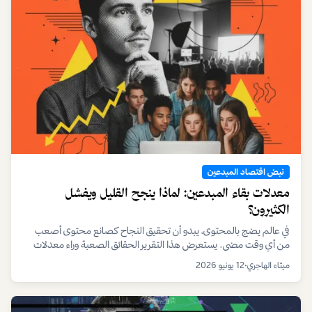
نبض اقتصاد المبدعين
معدلات بقاء المبدعين: لماذا ينجح القليل ويفشل
الكثيرون؟
في عالم يضج بالمحتوى، يبدو أن تحقيق النجاح كصانع محتوى أصعب
من أي وقت مضى. يستعرض هذا التقرير الحقائق الصعبة وراء معدلات
بقاء المبدعين، ويكشف عن الاستراتيجيات التي تفصل بين الهواية العابرة
ميثاء الهاجري
•
12 يونيو 2026
والمشروع المستدام.