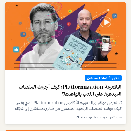
نبض اقتصاد المبدعين
البلتفرمة Platformization: كيف أجبرت المنصات
المبدعين على اللعب بقواعدها؟
تستعرض دولفينوز المفهوم الأكاديمي Platformization الذي يفسر
كيف حولت المنصات الرقمية المبدعين من فنانين مستقلين إلى شركاء
تحت رحمة خوارزمياتها ونماذجها الربحية المتغيرة، مع تحليل لأثر ذلك على
هيئة تحرير دولفينوز
•
3 يوليو 2026
صناع المحتوى في الخليج.