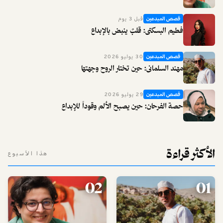
قصص المبدعين
قبل 3 يوم
فطيم البسكتي: قلبٌ ينبض بالإبداع
قصص المبدعين
30 يوليو 2026
مهند السلماني: حين تختار الروح وجهتها
قصص المبدعين
29 يوليو 2026
حصة الفرحان: حين يصبح الألم وقوداً للإبداع
الأكثر قراءة
هذا الأسبوع
02
01