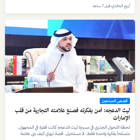
على أن النجاح الحقيقي يكمن في الشجاعة لاختيار طريقك الخاص.
أريج الخالدي
•
قبل 7 ساعة
قصص المبدعين
ليث الدعجه: آمن بفكرته فصنع علامته التجارية من قلب
الإمارات
لحظة التحول الجذري في مسيرة ليث الدعجه كانت قفزة في المجهول،
متسلحاً بفكرة واحدة فقط: لا مستحيل. قصة تروي كيف بنى علامة
تجارية من الصفر متجاوزاً التحديات بإصرار وعزيمة.