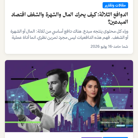
مقالات وتقارير
الدوافع الثلاثة: كيف يحرك المال والشهرة والشغف اقتصاد
المبدعين؟
وراء كل محتوى ينتجه مبدع، هناك دافع أساسي من ثلاثة: المال أو الشهرة
أو الشغف. فهم هذه الدافعيات ليس مجرد تمرين نظري، انما أداة عملية
يستخدمها المبدعون ومديرو المواهب لتحديد المسار الصحيح للنمو
شما حامد
•
16 يوليو 2026
والاستدامة المهنية.