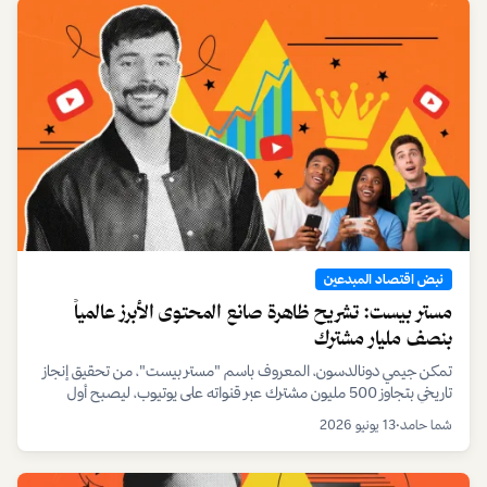
نبض اقتصاد المبدعين
مستر بيست: تشريح ظاهرة صانع المحتوى الأبرز عالمياً
بنصف مليار مشترك
تمكن جيمي دونالدسون، المعروف باسم "مستر بيست"، من تحقيق إنجاز
تاريخي بتجاوز 500 مليون مشترك عبر قنواته على يوتيوب، ليصبح أول
يوتيوبر فردي يصل إلى هذا الرقم القياسي.
شما حامد
•
13 يونيو 2026