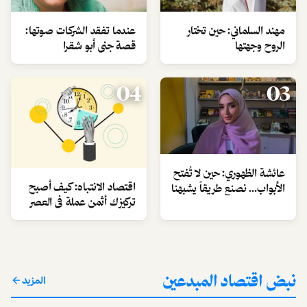
مهند السلماني: حين تختار
عندما تفقد الشركات صوتها:
الروح وجهتها
قصة جنى أبو شقرا
04
03
عائشة الظهوري: حين لا تُفتح
اقتصاد الانتباه: كيف أصبح
الأبواب… نصنع طريقاً يشبهنا
تركيزك أثمن عملة في العصر
الرقمي؟
نبض اقتصاد المبدعين
المزيد