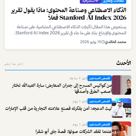
مقالات وتقارير
استشرافية
الذكاء الاصطناعي وصناعة المحتوى: ماذا يقول تقرير
Stanford AI Index 2026 فعلاً
يستعرض هذا المقال تأثيرات الذكاء الاصطناعي المتنامية على صناعة
المحتوى والإبداع، بناءً على ما جاء في تقرير Stanford AI Index 2026.
نسلط الضوء على الفرص والتحديات التي يواجهها المبدعون في عصر الذكاء
محمد الخالدي
10 يوليو 2026
الاصطناعي.
الأحدث
آخر ما نُشر
قصص المبدعين
قبل 7 ساعة
من كواليس المسرح إلى جدران المعارض: سارة العبدالله تختار
أصعب الطرق وأصدقها
قصص المبدعين
قبل 1 يوم
ليث الدعجه: آمن بفكرته فصنع علامته التجارية من قلب الإمارات
قصص المبدعين
قبل 1 يوم
عندما تفقد الشركات صوتها: قصة جنى أبو شقرا