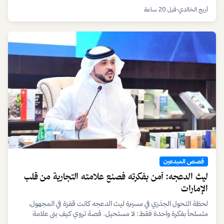
على أن النجاح الحقيقي يكمن في الشجاعة لاختيار طريقك الخاص.
أريج الخالدي
•
قبل 20 ساعة
قصص المبدعين
ليث الدعجه: آمن بفكرته فصنع علامته التجارية من قلب
الإمارات
لحظة التحول الجذري في مسيرة ليث الدعجه كانت قفزة في المجهول،
متسلحاً بفكرة واحدة فقط: لا مستحيل. قصة تروي كيف بنى علامة
تجارية من الصفر متجاوزاً التحديات بإصرار وعزيمة.