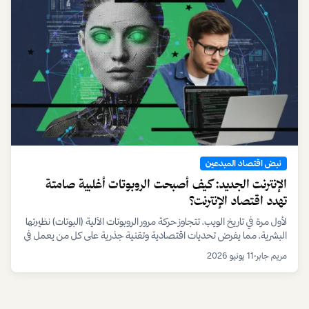
نبض اقتصاد المبدعين
الإنترنت الجديد: كيف أصبحت الروبوتات أغلبية صامتة
تهدد اقتصاد الإنترنت؟
لأول مرة في تاريخ الويب، تتجاوز حركة مرور الروبوتات الآلية (البوتات) نظيرتها
البشرية، مما يفرض تحديات اقتصادية وتقنية جذرية على كل من يعمل في
الفضاء الرقمي، من المعلنين إلى المبدعين والتجار.
مريم جابر
•
11 يونيو 2026