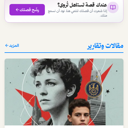
عندك قصة تستاهل تُروى؟
رشّح قصتك
إذا شعرت أن قصتك تنتمي هنا، نود أن نسمع
منك.
مقالات وتقارير
المزيد