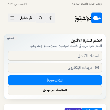
وجهتك العربية لاقتصاد المبدعين
٧ أغسطس ٢٠٢٦
دولفينوز
دخول
دولفينوز — منصة اقتصاد المبدعين في العالم العربي
تصغير
انضم لنشرة الاثنين
أفضل نشرة عربية في اقتصاد المبدعين · بدون سبام · إلغاء بنقرة
اشترك مجاناً
المتابعة عبر غوغل