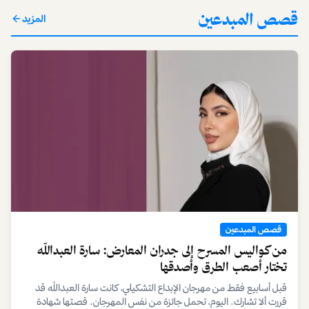
قصص المبدعين
المزيد
قصص المبدعين
من كواليس المسرح إلى جدران المعارض: سارة العبدالله
تختار أصعب الطرق وأصدقها
قبل أسابيع فقط من مهرجان الإبداع التشكيلي، كانت سارة العبدالله قد
قررت ألا تشارك. اليوم، تحمل جائزة من نفس المهرجان. قصتها شهادة