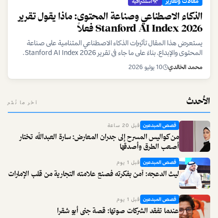
مقالات وتقارير
استشرافية
الذكاء الاصطناعي وصناعة المحتوى: ماذا يقول تقرير
Stanford AI Index 2026 فعلاً
يستعرض هذا المقال تأثيرات الذكاء الاصطناعي المتنامية على صناعة
المحتوى والإبداع، بناءً على ما جاء في تقرير Stanford AI Index 2026.
نسلط الضوء على الفرص والتحديات التي يواجهها المبدعون في عصر الذكاء
محمد الخالدي
10 يوليو 2026
الاصطناعي.
الأحدث
آخر ما نُشر
قصص المبدعين
قبل 20 ساعة
من كواليس المسرح إلى جدران المعارض: سارة العبدالله تختار
أصعب الطرق وأصدقها
قصص المبدعين
قبل 1 يوم
ليث الدعجه: آمن بفكرته فصنع علامته التجارية من قلب الإمارات
قصص المبدعين
قبل 1 يوم
عندما تفقد الشركات صوتها: قصة جنى أبو شقرا