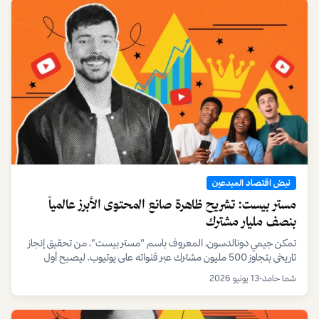
نبض اقتصاد المبدعين
مستر بيست: تشريح ظاهرة صانع المحتوى الأبرز عالمياً
بنصف مليار مشترك
تمكن جيمي دونالدسون، المعروف باسم "مستر بيست"، من تحقيق إنجاز
تاريخي بتجاوز 500 مليون مشترك عبر قنواته على يوتيوب، ليصبح أول
يوتيوبر فردي يصل إلى هذا الرقم القياسي.
شما حامد
•
13 يونيو 2026