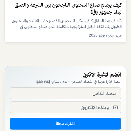
وإنسانية تساهم في تعزيز الهوية والتماسك المجتمعي والترابط الأسري،
كيف يجمع صناع المحتوى الناجحون بين السرعة والعمق
وتتطلب من صانعي المحتوى تقديم رسائل إيجابية تعكس صورة الإمارات
لبناء جمهور وفي؟
المشرقة وتدعم مسيرتها التنموية.
يكشف هذا المقال كيف يمكن للمحتوى القصير جذب الانتباه والمحتوى
الطويل بناء الثقة، لخلق استراتيجية متكاملة لنمو صناع المحتوى في
الاقتصاد الرقمي.
مريم جابر
•
7 يونيو 2026
انضم لنشرة الاثنين
أفضل نشرة عربية في اقتصاد المبدعين · بدون سبام · إلغاء بنقرة
اشترك مجاناً