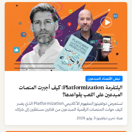
نبض اقتصاد المبدعين
البلتفرمة Platformization: كيف أجبرت المنصات
المبدعين على اللعب بقواعدها؟
تستعرض دولفينوز المفهوم الأكاديمي Platformization الذي يفسر
كيف حولت المنصات الرقمية المبدعين من فنانين مستقلين إلى شركاء
تحت رحمة خوارزمياتها ونماذجها الربحية المتغيرة، مع تحليل لأثر ذلك على
هيئة تحرير دولفينوز
•
3 يوليو 2026
صناع المحتوى في الخليج.