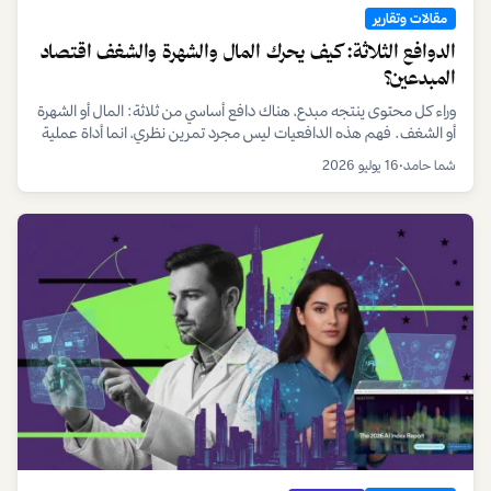
مقالات وتقارير
الدوافع الثلاثة: كيف يحرك المال والشهرة والشغف اقتصاد
المبدعين؟
وراء كل محتوى ينتجه مبدع، هناك دافع أساسي من ثلاثة: المال أو الشهرة
أو الشغف. فهم هذه الدافعيات ليس مجرد تمرين نظري، انما أداة عملية
يستخدمها المبدعون ومديرو المواهب لتحديد المسار الصحيح للنمو
شما حامد
•
16 يوليو 2026
والاستدامة المهنية.