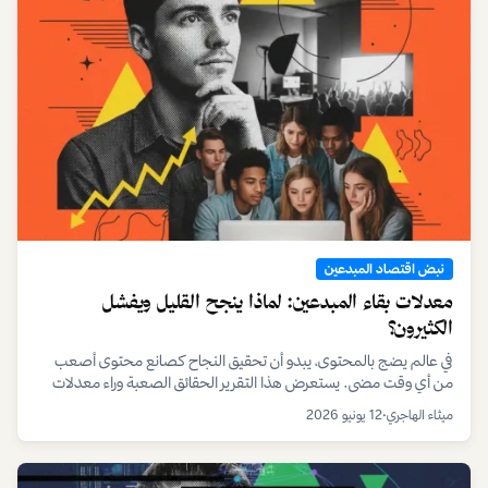
نبض اقتصاد المبدعين
معدلات بقاء المبدعين: لماذا ينجح القليل ويفشل
الكثيرون؟
في عالم يضج بالمحتوى، يبدو أن تحقيق النجاح كصانع محتوى أصعب
من أي وقت مضى. يستعرض هذا التقرير الحقائق الصعبة وراء معدلات
بقاء المبدعين، ويكشف عن الاستراتيجيات التي تفصل بين الهواية العابرة
ميثاء الهاجري
•
12 يونيو 2026
والمشروع المستدام.