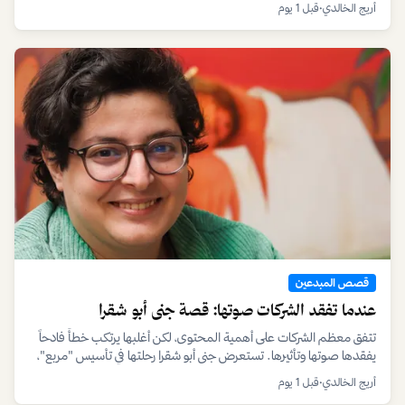
أريج الخالدي
•
قبل 1 يوم
قصص المبدعين
عندما تفقد الشركات صوتها: قصة جنى أبو شقرا
تتفق معظم الشركات على أهمية المحتوى، لكن أغلبها يرتكب خطأً فادحاً
يفقدها صوتها وتأثيرها. تستعرض جنى أبو شقرا رحلتها في تأسيس "مربع"،
وهي رؤية لإعادة بوصلة التسويق نحو الأصالة والتمكين.
أريج الخالدي
•
قبل 1 يوم