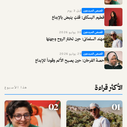
قصص المبدعين
قبل 3 يوم
فطيم البسكتي: قلبٌ ينبض بالإبداع
قصص المبدعين
30 يوليو 2026
مهند السلماني: حين تختار الروح وجهتها
قصص المبدعين
29 يوليو 2026
حصة الفرحان: حين يصبح الألم وقوداً للإبداع
الأكثر قراءة
هذا الأسبوع
02
01