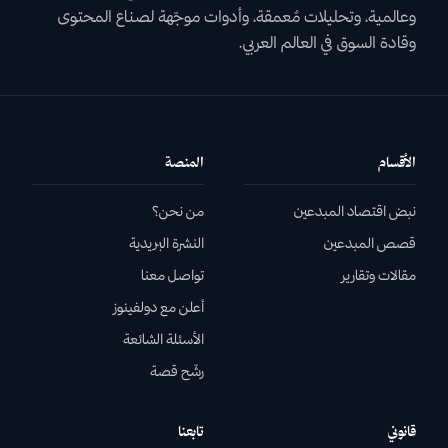
قصص المبدعين
من رماد المأساة إلى نور الشاشة: قصة زينب المطروشي
تروي دولفينوز قصة المبدعة الإماراتية زينب المطروشي من الفجيرة، التي
واجهت انتقادات البدايات وألم الفقد، لتصنع لنفسها اسماً بارزاً في عالم
الإعلام الرقمي بفضل إصرارها وعفويتها.
أريج الخالدي
•
25 يوليو 2026
تابع القراءة…
اشتراك مجاني
اشترك في النشرة الأسبوعية