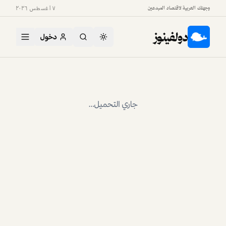
وجهتك العربية لاقتصاد المبدعين
٧ أغسطس ٢٠٢٦
دولفينوز
دخول
الرئيسية
قصص المبدعين
سحر بالمر: كيف حوّلت 33 عاماً من الخبرة إلى محتوى يصل للملايين
قصص المبدعين
سحر بالمر: كيف حوّلت 33 عاماً من
الخبرة إلى محتوى يصل للملايين
من 16,000 جلسة إرشاد إلى إطلاق بودكاست مؤثر من دبي،
تشارك المرشدة والكاتبة سحر بالمر رؤيتها في بناء الأثر الحقيقي
والمستدام.
أريج الخالدي
8 يوليو 2026
2
د قراءة
أ
· آخر تحديث:
14 يوليو 2026