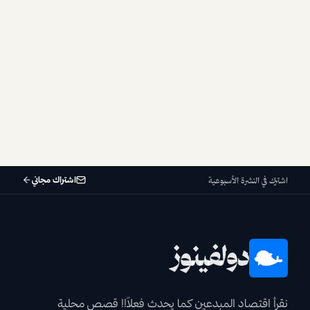
قصص المبدعين
تريزة خليل: صناعة المحتوى الفريد في العالم العربي
تريزة خليل، صانعة محتوى وكاتبة تكسر القوالب. من إخراج الأفلام إلى
تأسيس قنوات يوتيوب فريدة، تشاركنا رحلتها في تقديم محتوى مختلف
وتحدياتها في إيجاد شركاء.
•
24 أبريل 2026