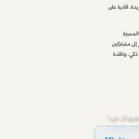
م Grok ليكون ذا شخصية فريدة، قادرة على
المميزة
ام إلى مشتركين
دم على مساعد ذكي، ونافذة
تطبيق كل شيء".
لدفع الإلكتروني، والتواصل
متبقي ~
65
%