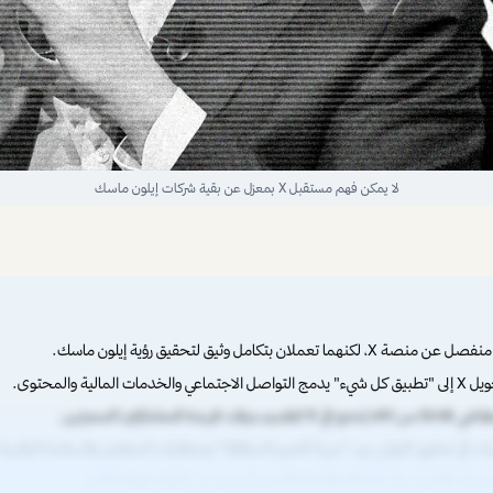
لا يمكن فهم مستقبل X بمعزل عن بقية شركات إيلون ماسك
المالية والمحتوى.
دة للمشتركين المميزين.
ت في تحقيق التوازن بين "حرية التعبير المطلقة" ومتطلبات المعلنين والسلامة الرقمية
Starlin جزء أساسي من الرؤية طويلة الأمد.