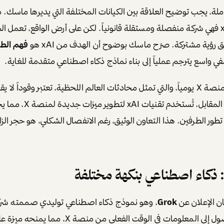
لشركة X Corp، أما xAI فهي شركة منفصلة ومستقلة قانونياً. لكن على أرض الواقع، تعمل
 رؤية مشتركة. صرّح ماسك بوضوح أن الهدف من xAI هو
فهم الطب
 واسع يترجم عملياً إلى بناء نماذج ذكاء اصطناعي متقدمة للغاية.
البيانات التي تُنشر على منصة X يومياً، والتي تمثل محادثات العالم اللحظية، تعتبر وقودا
نماذج xAI اللغوية. في المقابل، 
طور الطرفين. هذا التعاون الوثيق، رغم الانفصال الشكلي، هو حجر الزا
ان الإعلان عن
Grok
Grok بقدرته على الوصول إلى المعلومات في الوقت الفعلي من