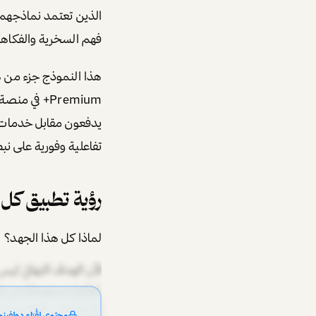
فهم السخرية والفكاهة والإجابة على ا
هذا النموذج جزء من هوية X الجديدة. ل
تفاعلية وفورية على نب
رؤية تطبيق كل شيء أو  App
لماذا كل هذا الجهد؟
لأن الهدف النهائي ل
الاجتماعي، وطلب سيارات
محتوى لقُرّاء دولفينو