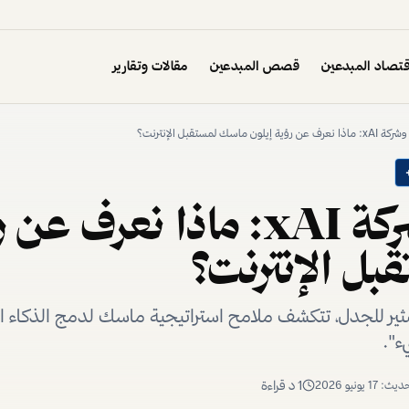
تصاد المبدعين
قصص المبدعين
مقالات وتقارير
منصة X وشركة xAI: ماذا نعر
ل الإنترنت؟
ثير للجدل، تتكشف ملامح استراتيجية ماسك لدمج الذكاء 
ء".
1
د قراءة
تحديث:
17 يونيو 2026