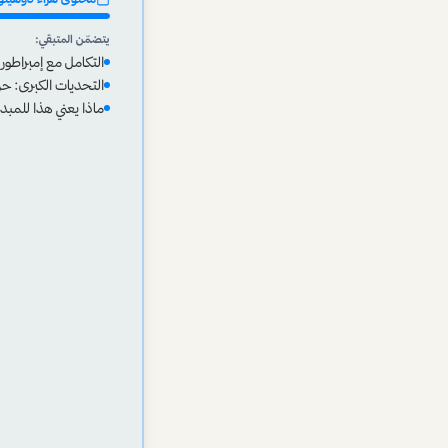
يتضمّن المتبقي:
التكامل مع إمبراطو
التحديات الكبرى: حري
ماذا يعني هذا للمبد