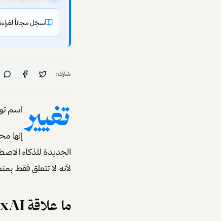
سجّل مجاناً لقراءة بقية أبر
شارك:
تغيير
اسم تويتر إلى X لم يكن مجرد تغيير في العلامة ال
إنها مح
لأنه لا تتعلق فقط بمن
ما علاقة xAI بمنصة X؟