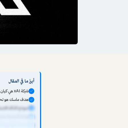
أبرز ما في المقال
شركة xAI هي كيان منفصل عن منصة X، لكنهما تعملان بتكامل وثيق لتحقيق رؤية إيلون ماسك.
هدف ماسك هو تحويل X إلى "تطبيق كل شيء" يدمج التواصل الاجتماعي والخدمات 
نموذج الذكاء الاصطناعي Grok من xAI يُدمَج في X لتقديم ميزات فري
تواجه المنصة تحديا
التكامل مع شركات ماسك الأخرى مثل Tesla وk