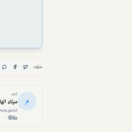
شارك:
كتبه
م
ميثاء اله
مُنسِّق ومح