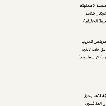
لفهم الاستراتيجية الكاملة، يجب توضيح العلاقة بين الكيانات المختلفة التي يديرها ماسك. منصة X مملوكة
 الشركتان بتناغم
يعة الحقيقية
ً لا يقدر بثمن لتدريب
تُستخدم تقنيات xAI لتطوير ميزات جديدة لمنصة X، مما يخلق حلقة تغذية
وية في استراتيجية
، وهو نموذج ذكاء اصطناعي توليدي صممته شركة xAI. يتميز
 منصة X، مما يمنحه ميزة على المنافسين