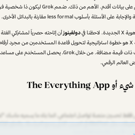
الذين تعتمد نماذجهم على بيانات أقدم. الأهم من ذلك، صُم
لأسئلة بأسلوب less formal مقارنة بالبدائل الأخرى.
احظنا في
دولفينوز
أن إتاحته حصرياً لمشتركي الفئة 
Premium+ في منصة X هو خطوة استراتيجية لتحويل قاعدة المستخدمين من مجرد أرق
يدفعون مقابل خدمات ذات قيمة مضافة. من خلال Grok، يحصل المستخ
ض العالم الرقمي.
The Everything
يس فقط تحسين منصة تواصل اجتماعي، انما بناء ما يسميه ماسك "
الفكرة مستوحاة من تطبيقات مثل WeChat في الصين، الذي يدمج المراسلة، وا
 الأجرة، والتجارة الإلكترونية،
ز