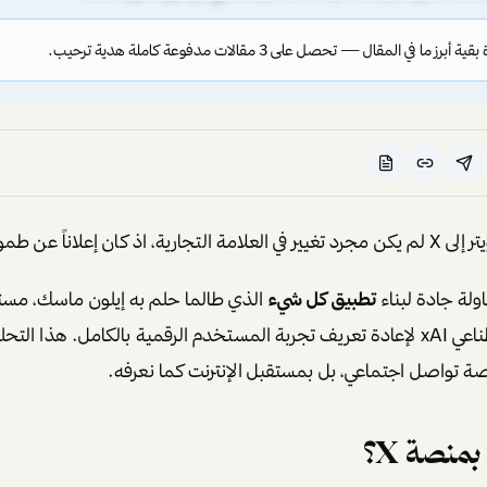
ز ما في المقال — تحصل على 3 مقالات مدفوعة كاملة هدية ترحيب.
تجارية، اذ كان إعلاناً عن طموح أكبر بكثير.
اولة جادة لبناء
تطبيق كل شيء
الذي طالما حلم به إيلون ماسك، مستعي
الجديدة للذكاء الاصطناعي xAI لإعادة تعريف تجربة المستخدم الرقمية بالكامل. هذا
صة تواصل اجتماعي، بل بمستقبل الإنترنت كما نعرفه.