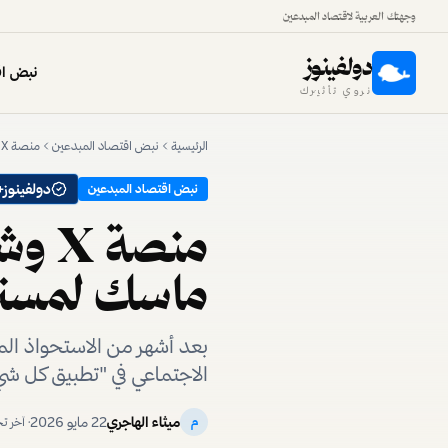
وجهتك العربية لاقتصاد المبدعين
دولفينوز
نبض اق
نروي تأثيرك
الرئيسية
نبض اقتصاد المبدعين
منصة X وشركة xAI: ماذا نعرف عن رؤية إيلون ماسك لمستقبل الإنترنت؟
دولفينوز+
نبض اقتصاد المبدعين
ماسك لمستقب
بعد أشهر من الاستحواذ الم
الاجتماعي في "تطبيق كل شي
ميثاء الهاجري
22 مايو 2026
م
· آخر 