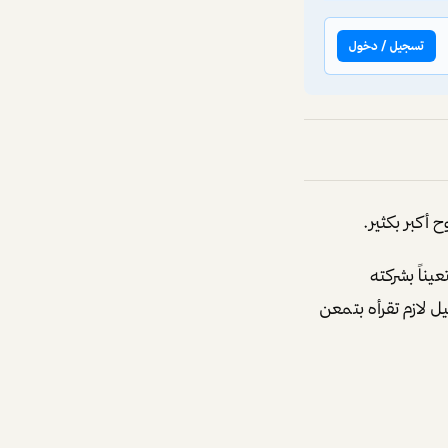
تسجيل / دخول
ناً بشركته
 التحليل لازم تقرأه بتمعن