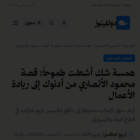
وجهتك العربية لاقتصاد المبدعين
٩ أغسطس ٢٠٢٦
دولفينوز
دخول
جاري التحميل…