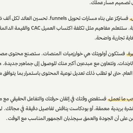
ل تصميم مسار عملك.
،
اية تجارية واضحة.
رة،
فستكون أولويتك هي خوارزميات المنصات. ستصنع محتوى مصممً
الترندات، وتتعاون مع مبدعين أكبر منك للوصول إلى جماهير جديدة
لعام، حتى لو تطلب ذلك تعديل نوعية المحتوى باستمرار بما يتوافق 
حب ما تعمل،
فستقضي وقتك في إتقان حرفتك والتفاعل الحقيقي مع 
رة بريدية معمقة، أو بودكاست يناقش تفاصيل دقيقة في مجالك. لن
هن على أن الجودة والعمق سيجذبان الجمهور المناسب مع الوقت.