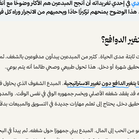
دي
في إحدي تغريداته أن أنجح المبدعين هم الأكثر وضوحًا مع أ
ذا الوضوح يمنحهم تركيزًا حادًا ويحميهم من الانجرار وراء كل ف
ير الدوافع؟
ست ثابتة مدى الحياة. كثير من المبدعين يبدأون مدفوعين بالشغف، ث
تحقيق شهرة أو دخل. هذا تحول طبيعي وصحي طالما أنه يتم بوعي.
غير الدافع دون تغيير الاستراتيجية
. المبدع الشغوف الذي يحاول ف
عيه قد يفقد شغفه الأصلي ويخسر جمهوره الوفي في نفس الوقت. والمد
 تحقيق دخل، يحتاج إلى تعلم مهارات جديدة في التسويق والمبيعات بدلا
ا هو من الحب إلى المال. المبدع يبني جمهورًا حول شغفه، ثم يبدأ في ا