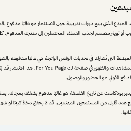
مبدعين
لمبدع الذي يبيع دورات تدريبية حول الاستثمار هو غالبًا مدفوع بال
يوب أو تويتر مصمم لجذب العملاء المحتملين إلى منتجه المدفوع. ك
المبدعة التي تُشارك في تحديات الرقص الرائجة هي غالبًا مدفوعه بالش
الحصول على ملايين المشاهدات والظهور في صفحة لك You Page
لدافع الأولي هو الحضور والوصول.
ي يدير بودكاست عن تاريخ الفلسفة هو غالبًا مدفوع بشغفه بمجاله. يس
عدد قليل من المستمعين المهتمين. قد لا يحقق دخلاً كبيرًا أو شهر
اتها.