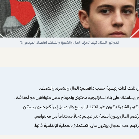
الدوافع الثلاثة: كيف تحرك المال والشهرة والشغف اقتصاد المبدعين؟
ى ثلاث فئات رئيسية حسب دافعهم: المال والشهرة، والشغف.
 يساعدك على بناء استراتيجية محتوى ونموذج عمل متوافقين مع أهدافك.
كهم الشهرة يركزون على الانتشار الواسع والوصول إلى أكبر جمهور ممكن.
كهم المال يبنون أنظمة تدر عليهم دخلاً مستداماً من محتواهم.
كهم حب المجال يركزون على الاستمتاع بالعملية الإبداعية ذاتها.