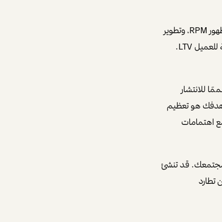
فستركز على بناء مسارات تحويل funnels، تحسين العائد لكل ألف ظهور RPM، وتطوير
منتجات رقمية أو مادية. ستتعلم مفاهيم مثل تكلفة اكتساب العميل CAC والقيمة الدائمة للعميل LTV.
ا للانتشار
. هدفك هو تعظيم
مع اهتمامات
مجتمعك. قد تنشئ
 تطارد