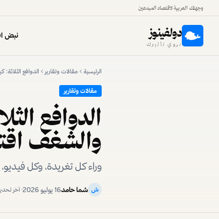
وجهتك العربية لاقتصاد المبدعين
دولفينوز
نبض اق
نروي تأثيرك
الرئيسية
مقالات وتقارير
الدوافع الثلاثة:
مقالات وتقارير
الدوافع الثل
والشغف اقتص
وراء كل تغريدة، وكل فيديو
شما حامد
16 يوليو 2026
ش
· آخر تحد