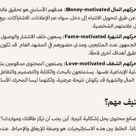
ل Money-motivated:
هدفهم الأساسي هو تحقيق عائد
 طرق لتحويل الانتباه إلى دخل، سواء عبر الإعلانات، الاشتراكات، بيع 
ل علامتهم الشخصية.
هرة Fame-motivated:
يسعون خلف الانتشار والوصول و
جمهور، عدد المتابعين، ومدى حضورهم في المشهد العام. قد تكون ا
حقيق أهداف أخرى لاحقًا.
شغف Love-motivated:
يصنعون المحتوى مدفوعين بش
لية الإبداعية نفسها. يستمتعون بالبحث والكتابة والتصميم والتفا
 المال والشهرة قد يكونان نتيجة عرضية، ولكنهما ليسا المحرك الأسا
صنيف مهم؟
انع محتوى يحل إشكالية كبيرة: أين يجب أن تركز طاقتك ومواردك؟ 
مًا. الخلط بين هذه الاستراتيجيات هو وصفة للإرهاق والإحباط. عندم