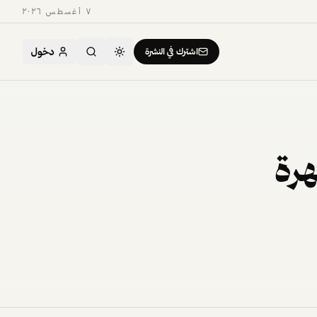
٧ أغسطس ٢٠٢٦
دخول
اشترك في النشرة
هرة