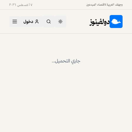
وجهتك العربية لاقتصاد المبدعين
٧ أغسطس ٢٠٢٦
دولفينوز
دخول
الرئيسية
قصص المبدعين
فاطمة الشرهان: حين يصبح الرفض وقوداً للإبداع
قصص المبدعين
فاطمة الشرهان: حين يصبح الرفض
وقوداً للإبداع
قصة المبدعة الإماراتية التي تجمع بين التصميم والإعلام
وتأليف الكتب لصناعة أثر إيجابي.
أريج الخالدي
18 مايو 2026
3
د قراءة
أ
· آخر تحديث:
11 يونيو 2026